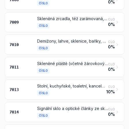
0%
ČÍSLO
Skleněná zrcadla, též zarámovaná, včetně zpětných zrcátek
CLO
7009
0%
ČÍSLO
Demižony, lahve, sklenice, baňky, kelímky, lékovky, lahvičky na tablety, ampule a jiné skleněné obaly používané pro přepravu nebo k balení zboží; zavařovací sklenice; zátky, víčka a jiné uzávěry ze skla
CLO
7010
0%
ČÍSLO
Skleněné pláště (včetně žárovkových baněk a baněk pro elektronky), otevřené, a jejich skleněné části a součásti, bez vnitřního vybavení, pro elektrické lampy a světelné zdroje, obrazovky (CRT) apod
CLO
7011
0%
ČÍSLO
Stolní, kuchyňské, toaletní, kancelářské skleněné výrobky, skleněné výrobky pro vnitřní výzdobu nebo pro podobné účely (jiné než zboží čísel 7010 nebo 7018)
CLO
7013
10%
ČÍSLO
Signální sklo a optické články ze skla (jiné než výrobky čísla 7015), opticky neopracované
CLO
7014
0%
ČÍSLO