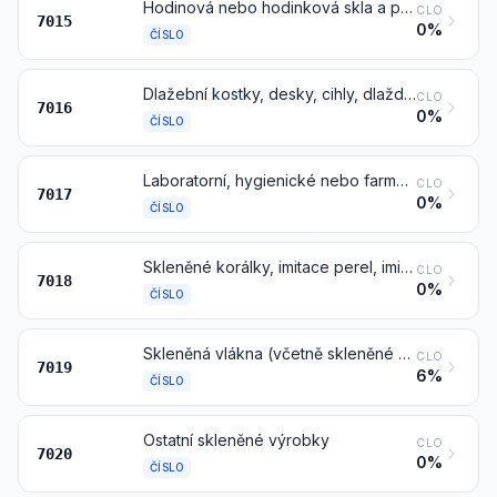
Hodinová nebo hodinková skla a podobná skla, skla pro korekční i nekorekční brýle, vypouklá, ohýbaná, dutá apod., opticky neopracovaná; duté skleněné koule a jejich segmenty (kulové úseče) k výrobě těchto skel
CLO
7015
0%
ČÍSLO
Dlažební kostky, desky, cihly, dlaždice, obkládačky a ostatní výrobky z lisovaného skla, též s drátěnou vložkou, používané pro stavební nebo konstrukční účely; skleněné kostky a ostatní skleněné drobné zboží, též na podložce, pro mozaiky nebo podobné dekorativní účely; skleněné vitráže a podobné výrobky; pěnové sklo v blocích, tabulích, deskách, skořepinách nebo podobných tvarech
CLO
7016
0%
ČÍSLO
Laboratorní, hygienické nebo farmaceutické skleněné zboží, též opatřené stupnicemi nebo kalibrované
CLO
7017
0%
ČÍSLO
Skleněné korálky, imitace perel, imitace drahokamů nebo polodrahokamů a podobné drobné skleněné zboží a výrobky z nich, jiné než bižuterie; skleněné oči jiné než protézní výrobky; sošky a ostatní ozdobné předměty ze skla tvarovaného na kahanu, jiné než bižuterie; skleněné mikrokuličky, jejichž průměr nepřesahuje 1 mm (balotina)
CLO
7018
0%
ČÍSLO
Skleněná vlákna (včetně skleněné vlny) a výrobky z nich (například příze, pramence (rovings), tkaniny)
CLO
7019
6%
ČÍSLO
Ostatní skleněné výrobky
CLO
7020
0%
ČÍSLO