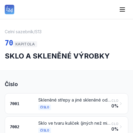
Celní sazebník
/
S13
70
KAPITOLA
SKLO A SKLENĚNÉ VÝROBKY
Číslo
Skleněné střepy a jiné skleněné odpady, kromě skla z obrazovek (CRT) nebo jiného aktivovaného skla čísla 8549; masivní sklo v kusech
CLO
7001
0%
ČÍSLO
Sklo ve tvaru kuliček (jiných než mikrokuliček čísla 7018), tyčí nebo trubic, neopracované
CLO
7002
0%
ČÍSLO