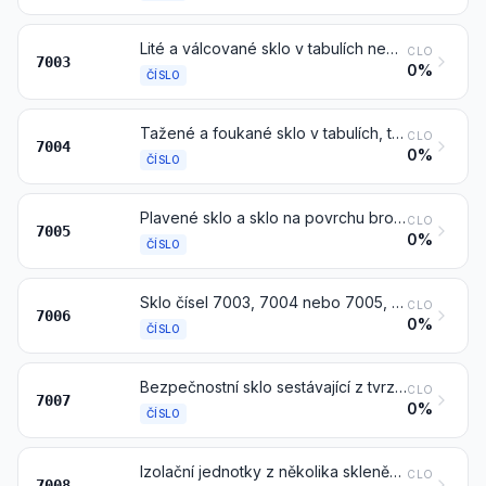
Lité a válcované sklo v tabulích nebo profilované, též s absorpční, reflexní nebo nereflexní vrstvou, avšak jinak neopracované
CLO
7003
0%
ČÍSLO
Tažené a foukané sklo v tabulích, též s absorpční, reflexní nebo nereflexní vrstvou, avšak jinak neopracované
CLO
7004
0%
ČÍSLO
Plavené sklo a sklo na povrchu broušené nebo leštěné, v tabulích, též s absorpční, reflexní nebo nereflexní vrstvou, avšak jinak neopracované
CLO
7005
0%
ČÍSLO
Sklo čísel 7003, 7004 nebo 7005, ohýbané, s opracovanými hranami, ryté, vrtané, smaltované nebo jinak opracované, avšak nezarámované ani nespojované s jinými materiály
CLO
7006
0%
ČÍSLO
Bezpečnostní sklo sestávající z tvrzeného nebo vrstveného skla
CLO
7007
0%
ČÍSLO
Izolační jednotky z několika skleněných tabulí
CLO
7008