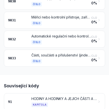
9030
0%
ČÍSLO
Měřicí nebo kontrolní přístroje, zařízení a stroje, jinde v této kapitole neuvedené ani nezahrnuté; projektory na kontrolu profilů
CLO
9031
0%
ČÍSLO
Automatické regulační nebo kontrolní přístroje a zařízení
CLO
9032
0%
ČÍSLO
Části, součásti a příslušenství (jinde v této kapitole neuvedené ani nezahrnuté) pro stroje, nástroje, přístroje nebo zařízení kapitoly 90
CLO
9033
0%
ČÍSLO
Související kódy
HODINY A HODINKY A JEJICH ČÁSTI A SOUČÁSTI
91
KAPITOLA