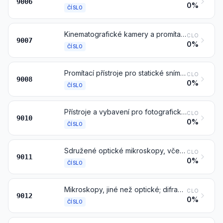
9006
0%
ČÍSLO
Kinematografické kamery a promítací přístroje, též s vestavěnými přístroji pro záznam nebo reprodukci zvuku
CLO
9007
0%
ČÍSLO
Promítací přístroje pro statické snímky, jiné než kinematografické; fotografické přístroje zvětšovací a zmenšovací (jiné než kinematografické)
CLO
9008
0%
ČÍSLO
Přístroje a vybavení pro fotografické (včetně kinematografických) laboratoře, jinde v této kapitole neuvedené ani nezahrnuté; negatoskopy; promítací plátna
CLO
9010
0%
ČÍSLO
Sdružené optické mikroskopy, včetně mikroskopů pro mikrofotografii, mikrokinematografii nebo mikroprojekci
CLO
9011
0%
ČÍSLO
Mikroskopy, jiné než optické; difraktografy
CLO
9012
0%
ČÍSLO