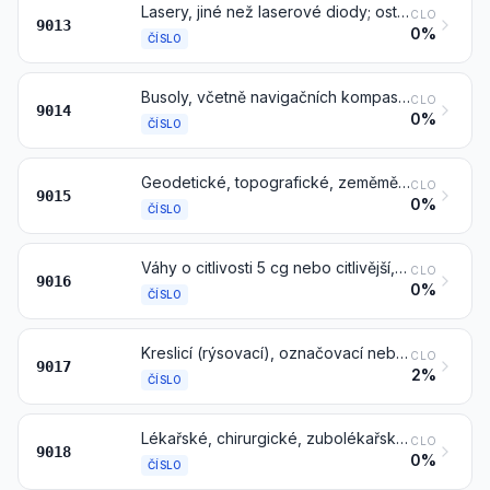
Lasery, jiné než laserové diody; ostatní optické přístroje a nástroje, jinde v této kapitole neuvedené ani nezahrnuté
CLO
9013
0%
ČÍSLO
Busoly, včetně navigačních kompasů; ostatní navigační nástroje a přístroje
CLO
9014
0%
ČÍSLO
Geodetické, topografické, zeměměřičské, nivelační, fotogrammetrické zaměřovací, hydrografické, oceánografické, hydrologické, meteorologické nebo geofyzikální nástroje a přístroje, kromě kompasů; dálkoměry
CLO
9015
0%
ČÍSLO
Váhy o citlivosti 5 cg nebo citlivější, též se závažími
CLO
9016
0%
ČÍSLO
Kreslicí (rýsovací), označovací nebo matematické počítací nástroje a přístroje (například kreslicí (rýsovací) stroje, pantografy, úhloměry, kreslicí (rýsovací) soupravy, logaritmická pravítka, počítací kotouče); ruční délková měřidla (například měřicí tyče a měřicí pásma, mikrometry, posuvná měřítka), jinde v této kapitole neuvedená ani nezahrnutá
CLO
9017
2%
ČÍSLO
Lékařské, chirurgické, zubolékařské nebo zvěrolékařské nástroje a přístroje, včetně scintigrafických přístrojů, ostatní elektroléčebné přístroje a nástroje a přístroje pro vyšetření zraku
CLO
9018
0%
ČÍSLO