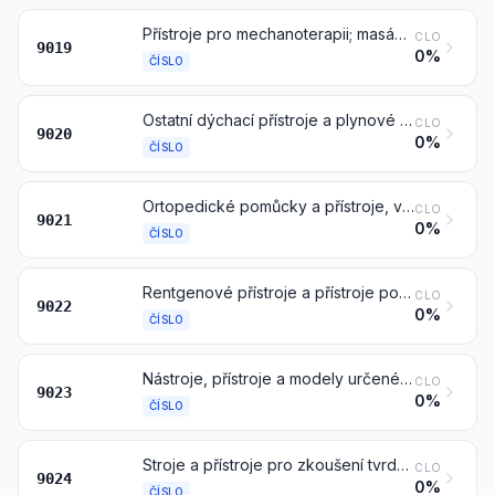
Přístroje pro mechanoterapii; masážní přístroje; psychotechnické přístroje; přístroje pro léčbu ozonem, kyslíkem, aerosolem, dýchací oživovací přístroje nebo jiné léčebné dýchací přístroje
CLO
9019
0%
ČÍSLO
Ostatní dýchací přístroje a plynové masky, kromě ochranných masek bez mechanických částí a vyměnitelných filtrů
CLO
9020
0%
ČÍSLO
Ortopedické pomůcky a přístroje, včetně berlí, chirurgických pásů a kýlních pásů; dlahy a jiné prostředky k léčbě zlomenin; umělé části těla; pomůcky pro nedoslýchavé a jiné prostředky nošené v ruce nebo na těle anebo implantované v organismu ke kompenzování následků nějaké vady nebo neschopnosti
CLO
9021
0%
ČÍSLO
Rentgenové přístroje a přístroje používající záření alfa, beta gama nebo jiné ionizující záření, též pro lékařské, chirurgické, zubolékařské nebo zvěrolékařské účely, včetně radiografických nebo radioterapeutických přístrojů, rentgenky a jiná zařízení k výrobě rentgenových paprsků, generátory vysokého napětí, ovládací panely a stoly, prosvětlovací štíty, vyšetřovací a ozařovací stoly, křesla a podobné výrobky
CLO
9022
0%
ČÍSLO
Nástroje, přístroje a modely určené k předváděcím účelům (například při vyučování nebo na výstavách), nevhodné pro jiné účely
CLO
9023
0%
ČÍSLO
Stroje a přístroje pro zkoušení tvrdosti, pevnosti v tahu, stlačitelnosti, pružnosti nebo jiných mechanických vlastností materiálů (například kovů, dřeva, textilních materiálů, papíru, plastů)
CLO
9024
0%
ČÍSLO