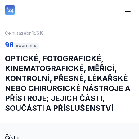
Celní sazebník
/
S18
90
KAPITOLA
OPTICKÉ, FOTOGRAFICKÉ,
KINEMATOGRAFICKÉ, MĚŘICÍ,
KONTROLNÍ, PŘESNÉ, LÉKAŘSKÉ
NEBO CHIRURGICKÉ NÁSTROJE A
PŘÍSTROJE; JEJICH ČÁSTI,
SOUČÁSTI A PŘÍSLUŠENSTVÍ
Číslo