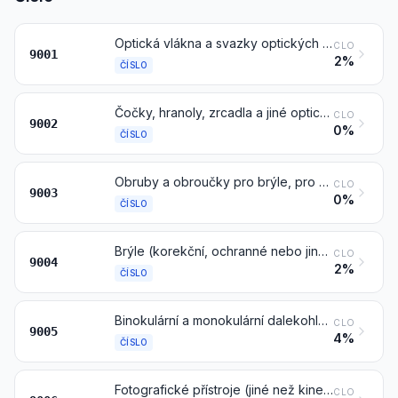
Optická vlákna a svazky optických vláken; kabely z optických vláken, jiné než čísla 8544; polarizační materiál v listech nebo deskách; čočky (včetně kontaktních čoček), hranoly, zrcadla a jiné optické články, z jakéhokoliv materiálu, nezasazené, jiné než z opticky neopracovaného skla
CLO
9001
2%
ČÍSLO
Čočky, hranoly, zrcadla a jiné optické články z jakéhokoliv materiálu, zasazené, které tvoří části a součásti nebo příslušenství pro nástroje nebo přístroje, jiné než články z opticky neopracovaného skla
CLO
9002
0%
ČÍSLO
Obruby a obroučky pro brýle, pro ochranné brýle nebo pro podobné výrobky, a jejich části a součásti
CLO
9003
0%
ČÍSLO
Brýle (korekční, ochranné nebo jiné) a podobné výrobky
CLO
9004
2%
ČÍSLO
Binokulární a monokulární dalekohledy a jiné optické teleskopy a jejich podstavce a rámy; ostatní astronomické přístroje a jejich podstavce a rámy, avšak s výjimkou radioastronomických přístrojů
CLO
9005
4%
ČÍSLO
Fotografické přístroje (jiné než kinematografické); přístroje a žárovky pro bleskové světlo k fotografickým účelům, kromě výbojek čísla 8539
CLO