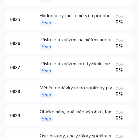
Hydrometry (hustoměry) a podobné plovoucí přístroje, teploměry, pyrometry (žároměry), barometry, vlhkoměry a psychrometry, též s registračním zařízením, a jakékoliv kombinace těchto přístrojů
CLO
9025
0%
ČÍSLO
Přístroje a zařízení na měření nebo kontrolu průtoku, hladiny, tlaku nebo jiných proměnných charakteristik kapalin nebo plynů (například průtokoměry, hladinoměry, manometry, měřiče spotřeby tepla), kromě přístrojů a zařízení čísel 9014, 9015, 9028 nebo 9032
CLO
9026
0%
ČÍSLO
Přístroje a zařízení pro fyzikální nebo chemické rozbory (například polarimetry, refraktometry, spektrometry, analyzátory plynů nebo kouře); přístroje a zařízení na měření nebo kontrolu viskozity, pórovitosti, roztažnosti, povrchového napětí nebo podobné přístroje a zařízení; přístroje a zařízení na kalorimetrické, akustické nebo fotometrické měření (včetně expozimetrů); mikrotomy
CLO
9027
0%
ČÍSLO
Měřiče dodávky nebo spotřeby plynů, kapalin a elektrické energie, včetně jejich kalibračních přístrojů
CLO
9028
0%
ČÍSLO
Otáčkoměry, počítače výrobků, taxametry, měřiče ujeté vzdálenosti, krokoměry a podobné přístroje; ukazatele rychlosti a tachometry, jiné než čísel 9014 nebo 9015; stroboskopy
CLO
9029
0%
ČÍSLO
Osciloskopy, analyzátory spektra a ostatní přístroje a zařízení na měření a kontrolu elektrických veličin, kromě měřidel čísla 9028; přístroje a zařízení na měření nebo detekci záření alfa, beta, gama, rentgenového, kosmického nebo jiného ionizujícího záření
CLO