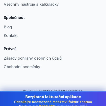
Všechny nástroje a kalkulačky
Společnost
Blog
Kontakt
Právní
Zásady ochrany osobních údajů
Obchodní podmínky
©
2026
i24 Limited. All rights reserved.
Pro firmy v Czech Republic
Bezplatná fakturační aplikace
Odesílejte neomezené množství faktur zdarma
Změnit zemi:
Czech Republic