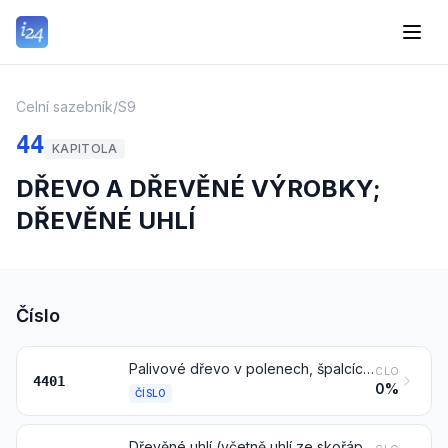
Celní sazebník
/
S9
44
KAPITOLA
DŘEVO A DŘEVĚNÉ VÝROBKY;
DŘEVĚNÉ UHLÍ
Číslo
Palivové dřevo v polenech, špalcích, větvích, otepích nebo v podobných tvarech; dřevěné štěpky nebo třísky; piliny a dřevěné zbytky a dřevěný odpad, též aglomerované do polen, briket, pelet nebo podobných tvarů
CLO
4401
0%
ČÍSLO
Dřevěné uhlí (včetně uhlí ze skořápek nebo z ořechů), též aglomerované