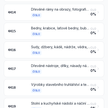
Dřevěné rámy na obrazy, fotografie, zrcadla nebo podobné předměty
CLO
4414
0%
ČÍSLO
Bedny, krabice, laťové bedny, bubny a podobné dřevěné obaly; dřevěné kabelové bubny; jednoduché palety, skříňové palety a jiné nakládací plošiny ze dřeva; nástavce palet ze dřeva
CLO
4415
0%
ČÍSLO
Sudy, džbery, kádě, nádrže, vědra, a jiné bednářské výrobky a jejich části a součásti, ze dřeva, včetně dužin (dílů pláště) sudu
CLO
4416
0%
ČÍSLO
Dřevěné nástroje, dříky, násady nástrojů, tělesa a násady pro košťata, kartáče a štětce; dřevěná kopyta a napínáky obuvi
CLO
4417
0%
ČÍSLO
Výrobky stavebního truhlářství a tesařství, včetně dřevěných voštinových desek, sestavených podlahových desek a šindelů („shingles“ a „shakes“) ze dřeva
CLO
4418
0%
ČÍSLO
Stolní a kuchyňské nádobí a náčiní ze dřeva
CLO
4419