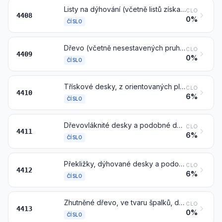
Listy na dýhování (včetně listů získaných krájením vrstveného dřeva na plátky), na překližky nebo na podobné vrstvené dřevo a ostatní dřevo, rozřezané podélně, krájené nebo loupané, též hoblované, broušené nebo sesazované nebo na koncích spojované, o tloušťce nepřesahující 6 mm
CLO
4408
0%
ČÍSLO
Dřevo (včetně nesestavených pruhů a vlysů pro parketové podlahy) souvisle profilované (s pery, drážkované, polodrážkové, zkosené, spojované do V, vroubkované, lištované, zaoblené nebo podobně profilované) podél jakékoliv z jeho hran, konců nebo ploch, též hoblované, broušené nebo na koncích spojované
CLO
4409
0%
ČÍSLO
Třískové desky, z orientovaných plochých třísek, tzv. „oriented strand board“ (OSB) a podobné desky (například třískové desky, tzv. „waferboard“) ze dřeva nebo z jiných dřevitých materiálů, též aglomerované s pryskyřicemi nebo jinými organickými pojivy
CLO
4410
6%
ČÍSLO
Dřevovláknité desky a podobné desky z jiných dřevitých materiálů, též pojené pryskyřicemi nebo jinými organickými látkami
CLO
4411
6%
ČÍSLO
Překližky, dýhované desky a podobné vrstvené dřevo
CLO
4412
6%
ČÍSLO
Zhutněné dřevo, ve tvaru špalků, desek, pruhů nebo profilů
CLO
4413
0%
ČÍSLO