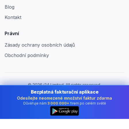
Blog
Kontakt
Právní
Zásady ochrany osobních údajů
Obchodní podmínky
©
2026
i24 Limited. All rights reserved.
Pro firmy v Czech Republic
Bezplatná fakturační aplikace
Odesílejte neomezené množství faktur zdarma
Změnit zemi:
Czech Republic
Důvěřuje nám
3 000 000+
firem po celém světě