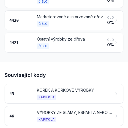
0%
ČÍSLO
Marketerované a intarzované dřevo; skříňky a pouzdra na klenoty nebo příbory a podobné výrobky, ze dřeva; sošky a jiné ozdobné předměty, ze dřeva; dřevěný nábytek, který nepatří do kapitoly 94
CLO
4420
0%
ČÍSLO
Ostatní výrobky ze dřeva
CLO
4421
0%
ČÍSLO
Související kódy
KOREK A KORKOVÉ VÝROBKY
45
KAPITOLA
VÝROBKY ZE SLÁMY, ESPARTA NEBO JINÝCH PLETACÍCH MATERIÁLŮ; KOŠÍKÁŘSKÉ A PROUTĚNÉ VÝROBKY
46
KAPITOLA