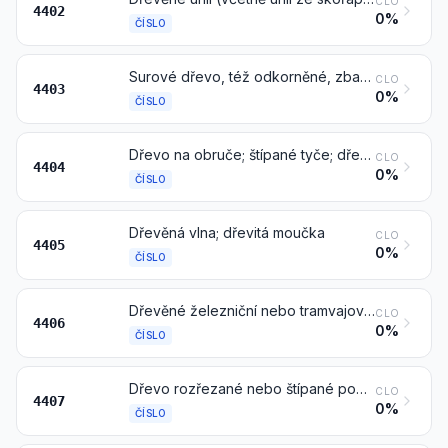
CLO
4402
0%
ČÍSLO
Surové dřevo, též odkorněné, zbavené dřevní běli nebo nahrubo opracované
CLO
4403
0%
ČÍSLO
Dřevo na obruče; štípané tyče; dřevěné kůly, kolíky a výtyčky, zašpičatělé, ale podélně nerozřezané; dřevěné tyče nahrubo opracované, avšak nesoustružené, neohýbané ani jinak neopracované, vhodné pro výrobu vycházkových holí, deštníků, násad nástrojů a podobných výrobků; dřevěné loubky, destičky, pásky a podobné výrobky
CLO
4404
0%
ČÍSLO
Dřevěná vlna; dřevitá moučka
CLO
4405
0%
ČÍSLO
Dřevěné železniční nebo tramvajové pražce (příčné pražce)
CLO
4406
0%
ČÍSLO
Dřevo rozřezané nebo štípané podélně, krájené nebo loupané, též hoblované, broušené nebo na koncích spojované, o tloušťce převyšující 6 mm
CLO
4407
0%
ČÍSLO