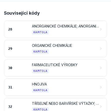
Související kódy
ANORGANICKÉ CHEMIKÁLIE; ANORGANICKÉ NEBO ORGANICKÉ SLOUČENINY DRAHÝCH KOVŮ, KOVŮ VZÁCNÝCH ZEMIN, RADIOAKTIVNÍCH PRVKŮ NEBO IZOTOPŮ
28
KAPITOLA
ORGANICKÉ CHEMIKÁLIE
29
KAPITOLA
FARMACEUTICKÉ VÝROBKY
30
KAPITOLA
HNOJIVA
31
KAPITOLA
TŘÍSELNÉ NEBO BARVÍŘSKÉ VÝTAŽKY; TANINY A JEJICH DERIVÁTY; BARVIVA, PIGMENTY A JINÉ BARVICÍ LÁTKY; NÁTĚROVÉ BARVY A LAKY; TMELY A JINÉ NÁTĚROVÉ HMOTY; INKOUSTY
32
KAPITOLA