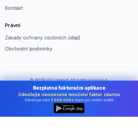
Kontakt
Právní
Zásady ochrany osobních údajů
Obchodní podmínky
©
2026
i24 Limited. All rights reserved.
Pro firmy v Czech Republic
Bezplatná fakturační aplikace
Odesílejte neomezené množství faktur zdarma
Změnit zemi:
Czech Republic
Důvěřuje nám
3 000 000+
firem po celém světě