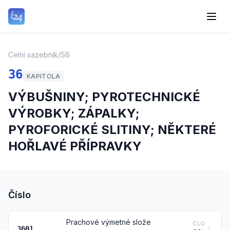
Celní sazebník
/
S6
36
KAPITOLA
VÝBUŠNINY; PYROTECHNICKÉ
VÝROBKY; ZÁPALKY;
PYROFORICKÉ SLITINY; NĚKTERÉ
HOŘLAVÉ PŘÍPRAVKY
Číslo
Prachové výmetné slože
CLO
3601