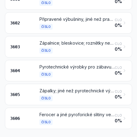
0%
ČÍSLO
Připravené výbušniny, jiné než prachové výmetné slože
CLO
3602
0%
ČÍSLO
Zápalnice; bleskovice; roznětky nebo rozbušky; zažehovače; elektrické rozbušky
CLO
3603
0%
ČÍSLO
Pyrotechnické výrobky pro zábavu, signalizační světlice, dešťové rakety, mlhové signály a ostatní pyrotechnické výrobky
CLO
3604
0%
ČÍSLO
Zápalky; jiné než pyrotechnické výrobky čísla 3604
CLO
3605
0%
ČÍSLO
Ferocer a jiné pyroforické slitiny ve všech formách; výrobky z hořlavých materiálů specifikovaných v poznámce 2 k této kapitole
CLO
3606
0%
ČÍSLO