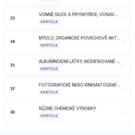
VONNÉ SILICE A PRYSKYŘICE; VOŇAVKÁŘSKÉ, KOSMETICKÉ NEBO TOALETNÍ PŘÍPRAVKY
33
KAPITOLA
MÝDLO, ORGANICKÉ POVRCHOVĚ AKTIVNÍ PROSTŘEDKY, PRACÍ PROSTŘEDKY, MAZACÍ PROSTŘEDKY, UMĚLÉ VOSKY, PŘIPRAVENÉ VOSKY, LEŠTICÍ NEBO CÍDICÍ PŘÍPRAVKY, SVÍČKY A PODOBNÉ VÝROBKY, MODELOVACÍ PASTY, „DENTÁLNÍ VOSKY“ A DENTÁLNÍ PŘÍPRAVKY NA BÁZI SÁDRY
34
KAPITOLA
ALBUMINOIDNÍ LÁTKY; MODIFIKOVANÉ ŠKROBY; KLIHY; ENZYMY
35
KAPITOLA
FOTOGRAFICKÉ NEBO KINEMATOGRAFICKÉ ZBOŽÍ
37
KAPITOLA
RŮZNÉ CHEMICKÉ VÝROBKY
38
KAPITOLA