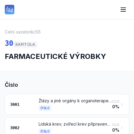
Celní sazebník
/
S6
30
KAPITOLA
FARMACEUTICKÉ VÝROBKY
Číslo
Žlázy a jiné orgány k organoterapeutickým účelům, sušené, též v prášku; výtažky ze žláz nebo jiných orgánů nebo z jejich výměšků k organoterapeutickým účelům; heparin a jeho soli; jiné lidské nebo živočišné látky připravené k terapeutickým nebo profylaktickým účelům, jinde neuvedené ani nezahrnuté
CLO
3001
0%
ČÍSLO
Lidská krev; zvířecí krev připravená k terapeutickým, profylaktickým nebo diagnostickým účelům; antiséra, ostatní krevní složky a imunologické výrobky, též modifikované nebo získané biotechnologickými procesy; očkovací látky, toxiny, kultury mikroorganismů (kromě kvasinek) a podobné výrobky; buněčné kultury, též modifikované
CLO
3002
0%
ČÍSLO