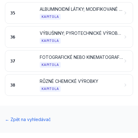
ALBUMINOIDNÍ LÁTKY; MODIFIKOVANÉ ŠKROBY; KLIHY; ENZYMY
35
KAPITOLA
VÝBUŠNINY; PYROTECHNICKÉ VÝROBKY; ZÁPALKY; PYROFORICKÉ SLITINY; NĚKTERÉ HOŘLAVÉ PŘÍPRAVKY
36
KAPITOLA
FOTOGRAFICKÉ NEBO KINEMATOGRAFICKÉ ZBOŽÍ
37
KAPITOLA
RŮZNÉ CHEMICKÉ VÝROBKY
38
KAPITOLA
←
Zpět na vyhledávač