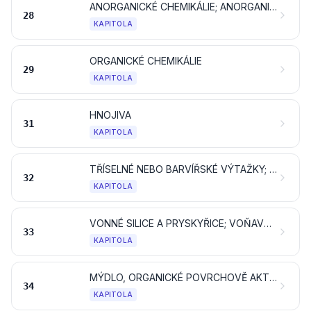
ANORGANICKÉ CHEMIKÁLIE; ANORGANICKÉ NEBO ORGANICKÉ SLOUČENINY DRAHÝCH KOVŮ, KOVŮ VZÁCNÝCH ZEMIN, RADIOAKTIVNÍCH PRVKŮ NEBO IZOTOPŮ
28
KAPITOLA
ORGANICKÉ CHEMIKÁLIE
29
KAPITOLA
HNOJIVA
31
KAPITOLA
TŘÍSELNÉ NEBO BARVÍŘSKÉ VÝTAŽKY; TANINY A JEJICH DERIVÁTY; BARVIVA, PIGMENTY A JINÉ BARVICÍ LÁTKY; NÁTĚROVÉ BARVY A LAKY; TMELY A JINÉ NÁTĚROVÉ HMOTY; INKOUSTY
32
KAPITOLA
VONNÉ SILICE A PRYSKYŘICE; VOŇAVKÁŘSKÉ, KOSMETICKÉ NEBO TOALETNÍ PŘÍPRAVKY
33
KAPITOLA
MÝDLO, ORGANICKÉ POVRCHOVĚ AKTIVNÍ PROSTŘEDKY, PRACÍ PROSTŘEDKY, MAZACÍ PROSTŘEDKY, UMĚLÉ VOSKY, PŘIPRAVENÉ VOSKY, LEŠTICÍ NEBO CÍDICÍ PŘÍPRAVKY, SVÍČKY A PODOBNÉ VÝROBKY, MODELOVACÍ PASTY, „DENTÁLNÍ VOSKY“ A DENTÁLNÍ PŘÍPRAVKY NA BÁZI SÁDRY
34
KAPITOLA