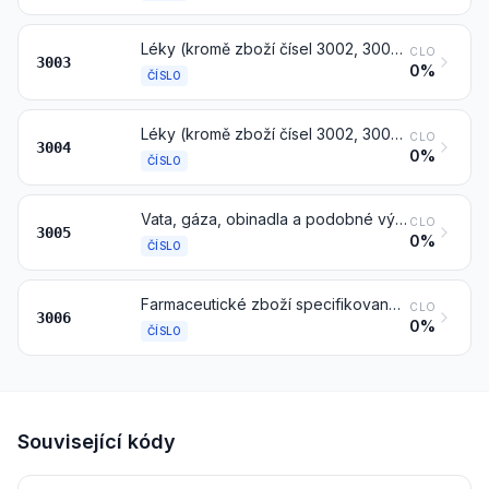
Léky (kromě zboží čísel 3002, 3005 nebo 3006) sestávající ze dvou nebo více složek smíchaných k terapeutickým nebo profylaktickým účelům, které nejsou v odměřených dávkách nebo upravené ve formě nebo v balení pro drobný prodej
CLO
3003
0%
ČÍSLO
Léky (kromě zboží čísel 3002, 3005 nebo 3006) sestávající ze smíšených nebo nesmíšených výrobků k terapeutickým nebo profylaktickým účelům, v odměřených dávkách (včetně těch, které jsou ve formě transdermálních aplikačních systémů) nebo upravené ve formě nebo v balení pro drobný prodej
CLO
3004
0%
ČÍSLO
Vata, gáza, obinadla a podobné výrobky (například obvazy, náplasti, zábaly), impregnované nebo potažené farmaceutickými látkami nebo upravené ve formě nebo v balení pro drobný prodej k léčebným a chirurgickým účelům a pro účely zubního nebo veterinárního lékařství
CLO
3005
0%
ČÍSLO
Farmaceutické zboží specifikované v poznámce 4 k této kapitole
CLO
3006
0%
ČÍSLO
Související kódy