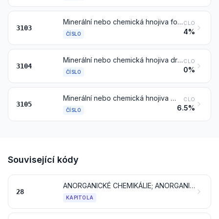
Minerální nebo chemická hnojiva fosforečná
CLO
3103
4%
ČÍSLO
Minerální nebo chemická hnojiva draselná
CLO
3104
0%
ČÍSLO
Minerální nebo chemická hnojiva obsahující dva nebo tři z hnojivých prvků: dusík, fosfor a draslík; ostatní hnojiva; výrobky této kapitoly ve formě tablet nebo v podobných formách nebo v balení o celkové hmotnosti nepřesahující 10 kg
CLO
3105
6.5%
ČÍSLO
Související kódy
ANORGANICKÉ CHEMIKÁLIE; ANORGANICKÉ NEBO ORGANICKÉ SLOUČENINY DRAHÝCH KOVŮ, KOVŮ VZÁCNÝCH ZEMIN, RADIOAKTIVNÍCH PRVKŮ NEBO IZOTOPŮ
28
KAPITOLA