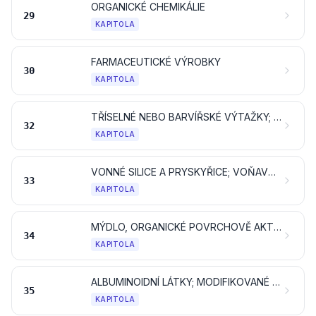
ORGANICKÉ CHEMIKÁLIE
29
KAPITOLA
FARMACEUTICKÉ VÝROBKY
30
KAPITOLA
TŘÍSELNÉ NEBO BARVÍŘSKÉ VÝTAŽKY; TANINY A JEJICH DERIVÁTY; BARVIVA, PIGMENTY A JINÉ BARVICÍ LÁTKY; NÁTĚROVÉ BARVY A LAKY; TMELY A JINÉ NÁTĚROVÉ HMOTY; INKOUSTY
32
KAPITOLA
VONNÉ SILICE A PRYSKYŘICE; VOŇAVKÁŘSKÉ, KOSMETICKÉ NEBO TOALETNÍ PŘÍPRAVKY
33
KAPITOLA
MÝDLO, ORGANICKÉ POVRCHOVĚ AKTIVNÍ PROSTŘEDKY, PRACÍ PROSTŘEDKY, MAZACÍ PROSTŘEDKY, UMĚLÉ VOSKY, PŘIPRAVENÉ VOSKY, LEŠTICÍ NEBO CÍDICÍ PŘÍPRAVKY, SVÍČKY A PODOBNÉ VÝROBKY, MODELOVACÍ PASTY, „DENTÁLNÍ VOSKY“ A DENTÁLNÍ PŘÍPRAVKY NA BÁZI SÁDRY
34
KAPITOLA
ALBUMINOIDNÍ LÁTKY; MODIFIKOVANÉ ŠKROBY; KLIHY; ENZYMY
35
KAPITOLA