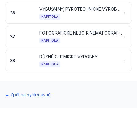
VÝBUŠNINY; PYROTECHNICKÉ VÝROBKY; ZÁPALKY; PYROFORICKÉ SLITINY; NĚKTERÉ HOŘLAVÉ PŘÍPRAVKY
36
KAPITOLA
FOTOGRAFICKÉ NEBO KINEMATOGRAFICKÉ ZBOŽÍ
37
KAPITOLA
RŮZNÉ CHEMICKÉ VÝROBKY
38
KAPITOLA
←
Zpět na vyhledávač