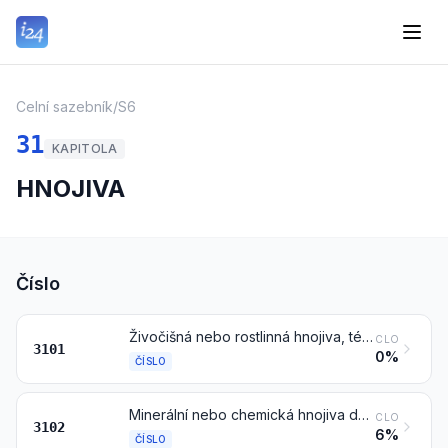
Celní sazebník
/
S6
31
KAPITOLA
HNOJIVA
Číslo
Živočišná nebo rostlinná hnojiva, též smíchaná nebo chemicky upravená; hnojiva získaná smícháním nebo chemickou úpravou živočišných nebo rostlinných produktů
CLO
3101
0%
ČÍSLO
Minerální nebo chemická hnojiva dusíkatá
CLO
3102
6%
ČÍSLO