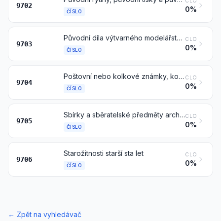
CLO
9702
0%
ČÍSLO
Původní díla výtvarného modelářství a původní sochařská díla, z jakýchkoliv materiálů
CLO
9703
0%
ČÍSLO
Poštovní nebo kolkové známky, kolky, otisky poštovních razítek, obálky prvního dne, poštovní celiny (papíry opatřené známkami) a podobné výrobky, použité nebo nepoužité, jiné než čísla 4907
CLO
9704
0%
ČÍSLO
Sbírky a sběratelské předměty archeologické, etnografické, historické, zoologické, botanické, mineralogické, anatomické, paleontologické nebo numismatické hodnoty
CLO
9705
0%
ČÍSLO
Starožitnosti starší sta let
CLO
9706
0%
ČÍSLO
←
Zpět na vyhledávač