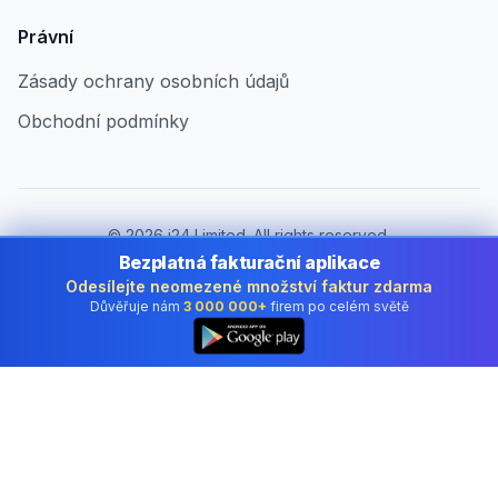
Právní
Zásady ochrany osobních údajů
Obchodní podmínky
©
2026
i24 Limited. All rights reserved.
Pro firmy v Czech Republic
Bezplatná fakturační aplikace
Odesílejte neomezené množství faktur zdarma
Změnit zemi:
Czech Republic
Důvěřuje nám
3 000 000+
firem po celém světě