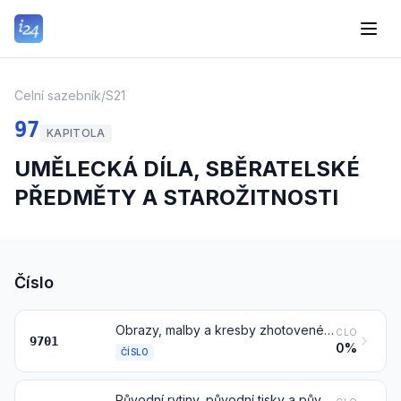
Celní sazebník
/
S21
97
KAPITOLA
UMĚLECKÁ DÍLA, SBĚRATELSKÉ
PŘEDMĚTY A STAROŽITNOSTI
Číslo
Obrazy, malby a kresby zhotovené zcela ručně, jiné než výkresy čísla 4906 a jiné než ručně malované nebo ručně zdobené řemeslné výrobky; koláže, mozaiky a podobné obrázky
CLO
9701
0%
ČÍSLO
Původní rytiny, původní tisky a původní litografie