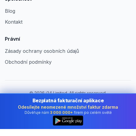
Blog
Kontakt
Právní
Zásady ochrany osobních údajů
Obchodní podmínky
©
2026
i24 Limited. All rights reserved.
Pro firmy v Czech Republic
Bezplatná fakturační aplikace
Odesílejte neomezené množství faktur zdarma
Změnit zemi:
Czech Republic
Důvěřuje nám
3 000 000+
firem po celém světě