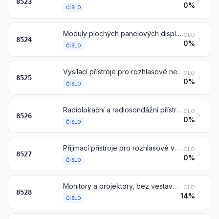
8523
0%
ČÍSLO
Moduly plochých panelových displejů, též s vestavěnými dotykovými obrazovkami
CLO
8524
0%
ČÍSLO
Vysílací přístroje pro rozhlasové nebo televizní vysílání, též obsahující přijímací zařízení nebo zařízení pro záznam nebo reprodukci zvuku; televizní kamery, digitální fotoaparáty a videokamery
CLO
8525
0%
ČÍSLO
Radiolokační a radiosondážní přístroje (radary), radionavigační přístroje a radiové přístroje pro dálkové řízení
CLO
8526
0%
ČÍSLO
Přijímací přístroje pro rozhlasové vysílání, též kombinované v jednom uzavření s přístrojem pro záznam nebo reprodukci zvuku nebo s hodinami
CLO
8527
0%
ČÍSLO
Monitory a projektory, bez vestavěného televizního přijímacího přístroje; televizní přijímací přístroje, též s vestavěnými rozhlasovými přijímači nebo s přístroji pro záznam nebo reprodukci zvuku nebo obrazu
CLO
8528
14%
ČÍSLO