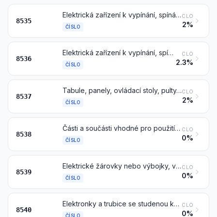
Elektrická zařízení k vypínání, spínání nebo k ochraně elektrických obvodů, nebo k jejich zapojování, spojování a připojování (například vypínače, spínače, pojistky, bleskojistky, omezovače napětí, omezovače proudu, zástrčky a jiné konektory, svorkové krabice), pro napětí převyšující 1000 V
CLO
8535
2%
ČÍSLO
Elektrická zařízení k vypínání, spínání nebo k ochraně elektrických obvodů, nebo k jejich zapojování, spojování a připojování (například vypínače, spínače, relé, pojistky, omezovače proudu, zástrčky, zásuvky, objímky žárovek a jiné konektory, svorkové krabice), pro napětí nepřesahující 1000 V; konektory pro optická vlákna, pro svazky optických vláken nebo pro kabely z optických vláken
CLO
8536
2.3%
ČÍSLO
Tabule, panely, ovládací stoly, pulty, skříně a jiné základny, vybavené dvěma nebo více zařízeními čísel 8535 nebo 8536, pro elektrické ovládání nebo rozvod elektrického proudu, včetně těch, které mají vestavěny nástroje nebo přístroje kapitoly 90, číslicové ovládací přístroje, jiné než spojovací přístroje čísla 8517
CLO
8537
2%
ČÍSLO
Části a součásti vhodné pro použití výhradně nebo hlavně se zařízeními čísel 8535, 8536 nebo 8537
CLO
8538
0%
ČÍSLO
Elektrické žárovky nebo výbojky, včetně žárovek pro světlomety, tzv. „zapečetěných světlometů“ a ultrafialových nebo infračervených žárovek a výbojek; obloukovky; LED světelné zdroje
CLO
8539
0%
ČÍSLO
Elektronky a trubice se studenou katodou, se žhavenou katodou nebo fotokatodou (například vakuové nebo parami či plyny plněné elektronky a trubice, rtuťové usměrňovací výbojky a trubice, obrazovky (CRT), snímací elektronky televizních kamer)
CLO
8540
0%
ČÍSLO