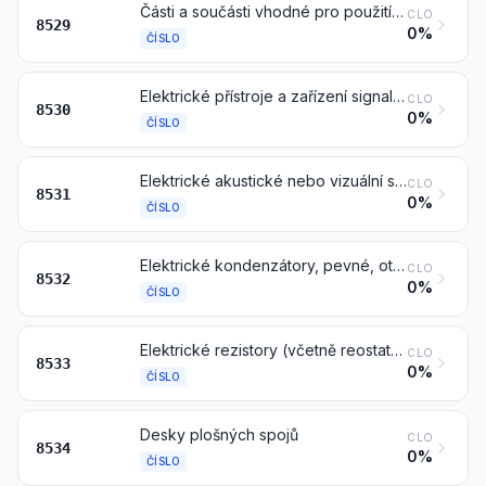
Části a součásti vhodné pro použití výhradně nebo hlavně s přístroji čísel 8524 až 8528
CLO
8529
0%
ČÍSLO
Elektrické přístroje a zařízení signalizační, bezpečnostní nebo pro řízení železniční, tramvajové, silniční dopravy a dopravy po vnitrozemských vodních cestách, pro parkovací zařízení a pro vybavení přístavů nebo letišť (jiné než čísla 8608)
CLO
8530
0%
ČÍSLO
Elektrické akustické nebo vizuální signalizační přístroje (například zvonky, sirény, návěstní panely, poplašná zařízení na ochranu proti vloupání nebo požáru), jiné než čísel 8512 nebo 8530
CLO
8531
0%
ČÍSLO
Elektrické kondenzátory, pevné, otočné nebo dolaďovací (přednastavené)
CLO
8532
0%
ČÍSLO
Elektrické rezistory (včetně reostatů a potenciometrů), jiné než topné rezistory (odpory)
CLO
8533
0%
ČÍSLO
Desky plošných spojů
CLO
8534
0%
ČÍSLO