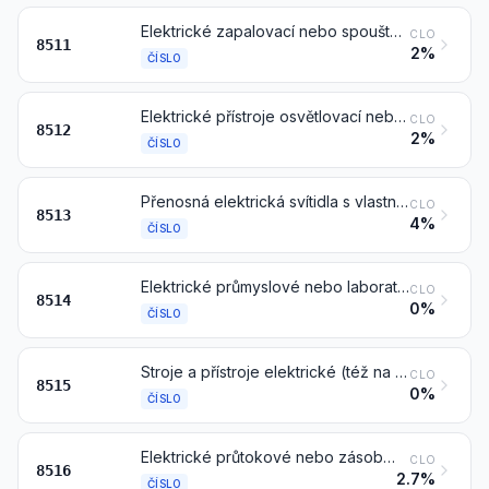
Elektrické zapalovací nebo spouštěcí přístroje a zařízení pro zážehové nebo vznětové spalovací motory s vnitřním spalováním (například magnetické zapalovače (magneta), dynama s magnetem (magdyna), zapalovací cívky, zapalovací svíčky a žhavicí svíčky, spouštěče); generátory (například dynama, alternátory) a regulační spínače používané ve spojení s těmito motory
CLO
8511
2%
ČÍSLO
Elektrické přístroje osvětlovací nebo signalizační (kromě výrobků čísla 8539), elektrické stěrače, rozmrazovače a odmlžovače pro jízdní kola nebo motorová vozidla
CLO
8512
2%
ČÍSLO
Přenosná elektrická svítidla s vlastním zdrojem elektrické energie (například na suché články, akumulátory, magneta), jiné než osvětlovací přístroje a zařízení čísla 8512
CLO
8513
4%
ČÍSLO
Elektrické průmyslové nebo laboratorní pece (včetně pecí pracujících indukčně nebo dielektrickými ztrátami); ostatní průmyslová nebo laboratorní zařízení pro tepelné zpracování materiálů indukčně nebo dielektrickými ztrátami
CLO
8514
0%
ČÍSLO
Stroje a přístroje elektrické (též na elektricky vyhřívaný plyn), laserové nebo používající jiné světelné či fotonové svazky, ultrazvukové, využívající elektronové svazky, magnetické impulsy nebo plazmové oblouky pro pájení na měkko, pájení na tvrdo nebo svařování, též schopné řezání; elektrické stroje a přístroje pro stříkání kovů nebo cermetů za tepla
CLO
8515
0%
ČÍSLO
Elektrické průtokové nebo zásobníkové ohřívače vody a ponorné ohřívače; elektrické přístroje pro vytápění prostor a půdy (zeminy); elektrotepelné přístroje pro péči o vlasy (například vysoušeče vlasů, natáčky na vlasy, vlasové kulmy) a vysoušeče rukou; elektrické žehličky; ostatní elektrotepelné přístroje používané v domácnosti; elektrické topné rezistory (odpory), jiné než čísla 8545
CLO
8516
2.7%
ČÍSLO