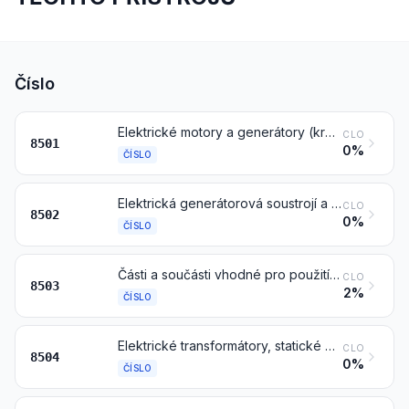
Číslo
Elektrické motory a generátory (kromě generátorových soustrojí)
CLO
8501
0%
ČÍSLO
Elektrická generátorová soustrojí a rotační měniče
CLO
8502
0%
ČÍSLO
Části a součásti vhodné pro použití výhradně nebo hlavně se stroji čísel 8501 nebo 8502
CLO
8503
2%
ČÍSLO
Elektrické transformátory, statické měniče (například usměrňovače) a induktory
CLO
8504
0%
ČÍSLO