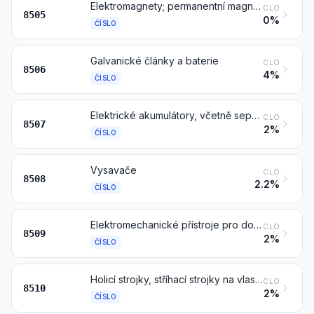
Elektromagnety; permanentní magnety a výrobky určené ke zmagnetizování na permanentní magnety; sklíčidla, svěradla a podobná upínací zařízení, elektromagnetická nebo permanentně magnetická; elektromagnetické spojky, převody a brzdy; elektromagnetické zdvihací hlavy
CLO
8505
0%
ČÍSLO
Galvanické články a baterie
CLO
8506
4%
ČÍSLO
Elektrické akumulátory, včetně separátorů pro ně, též pravoúhlých (včetně čtvercových)
CLO
8507
2%
ČÍSLO
Vysavače
CLO
8508
2.2%
ČÍSLO
Elektromechanické přístroje pro domácnost, s vestavěným elektrickým motorem, jiné než vysavače čísla 8508
CLO
8509
2%
ČÍSLO
Holicí strojky, stříhací strojky na vlasy a srst a depilační přístroje, s vestavěným elektrickým motorem
CLO
8510
2%
ČÍSLO