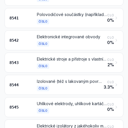
Polovodičové součástky (například diody, tranzistory, měniče na bázi polovodičů); fotosenzitivní polovodičové součástky, včetně fotovoltaických článků, též sestavených do modulů nebo zabudovaných do panelů; diody vyzařující světlo (LED), též sestavené s jinými diodami vyzařujícími světlo (LED); zamontované piezoelektrické krystaly
CLO
8541
0%
ČÍSLO
Elektronické integrované obvody
CLO
8542
0%
ČÍSLO
Elektrické stroje a přístroje s vlastní individuální funkcí, jinde v této kapitole neuvedené ani nezahrnuté
CLO
8543
2%
ČÍSLO
Izolované (též s lakovaným povrchem nebo anodickým okysličením) dráty, kabely (včetně koaxiálních kabelů) a jiné izolované elektrické vodiče, též vybavené přípojkami; kabely z optických vláken vyrobené z jednotlivě opláštěných vláken, též spojené s elektrickými vodiči nebo vybavené přípojkami
CLO
8544
3.3%
ČÍSLO
Uhlíkové elektrody, uhlíkové kartáče, osvětlovací uhlíky, uhlíky pro elektrické baterie a ostatní výrobky z grafitu nebo z jiného uhlíku, též spojené s kovem, pro elektrické účely
CLO
8545
0%
ČÍSLO
Elektrické izolátory z jakéhokoliv materiálu
CLO