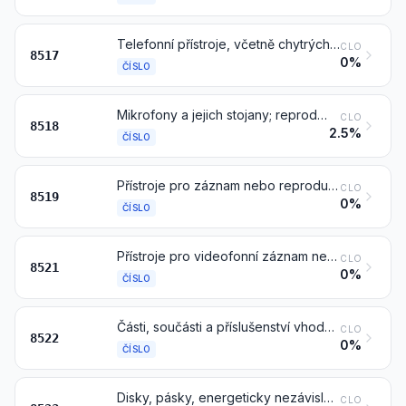
Telefonní přístroje, včetně chytrých telefonů a jiných telefonů pro celulární sítě nebo jiné bezdrátové sítě; ostatní přístroje pro vysílání nebo přijímání hlasu, obrazů nebo jiných dat, včetně přístrojů pro komunikaci v drátových nebo bezdrátových sítích (jako jsou lokální nebo dálkové sítě), jiné než vysílací nebo přijímací přístroje čísel 8443, 8525, 8527 nebo 8528
CLO
8517
0%
ČÍSLO
Mikrofony a jejich stojany; reproduktory, též vestavěné; sluchátka všech druhů, též kombinovaná s mikrofonem, a soupravy (sady) sestávající z mikrofonu a jednoho nebo více reproduktorů; elektrické nízkofrekvenční zesilovače; elektrické zesilovače zvuku
CLO
8518
2.5%
ČÍSLO
Přístroje pro záznam nebo reprodukci zvuku
CLO
8519
0%
ČÍSLO
Přístroje pro videofonní záznam nebo jeho reprodukci, též s vestavěným videotunerem
CLO
8521
0%
ČÍSLO
Části, součásti a příslušenství vhodné pro použití výhradně nebo hlavně s přístroji čísla 8519 nebo 8521
CLO
8522
0%
ČÍSLO
Disky, pásky, energeticky nezávislá polovodičová paměťová zařízení, „čipové karty“ a jiná média pro záznam zvuku nebo jiného fenoménu, též nahraná, včetně matric a galvanických otisků pro výrobu disků, avšak kromě výrobků kapitoly 37
CLO