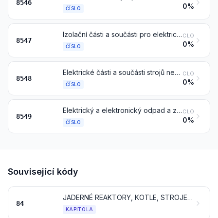
8546
0%
ČÍSLO
Izolační části a součásti pro elektrické stroje, přístroje nebo zařízení, vyrobené zcela z izolačních materiálů nebo jen s jednoduchými, do materiálu vlisovanými drobnými kovovými součástmi (například s objímkami se závitem), sloužícími výhradně k připevňování, jiné než izolátory čísla 8546; elektroinstalační trubky a jejich spojky z obecných kovů, s vnitřní izolací
CLO
8547
0%
ČÍSLO
Elektrické části a součásti strojů nebo přístrojů, jinde v této kapitole neuvedené ani nezahrnuté
CLO
8548
0%
ČÍSLO
Elektrický a elektronický odpad a zbytky
CLO
8549
0%
ČÍSLO
Související kódy
JADERNÉ REAKTORY, KOTLE, STROJE A MECHANICKÁ ZAŘÍZENÍ; JEJICH ČÁSTI A SOUČÁSTI
84
KAPITOLA