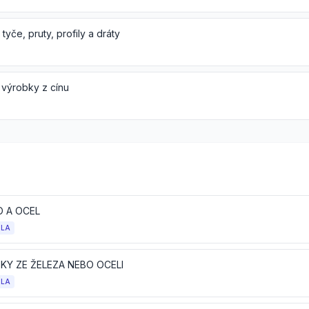
tyče, pruty, profily a dráty
 výrobky z cínu
O A OCEL
OLA
KY ZE ŽELEZA NEBO OCELI
OLA