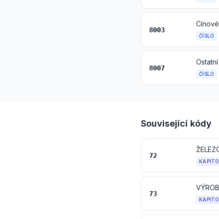
Cínové 
8003
ČÍSLO
Ostatní
8007
ČÍSLO
Související kódy
ŽELEZ
72
KAPIT
VÝROB
73
KAPIT