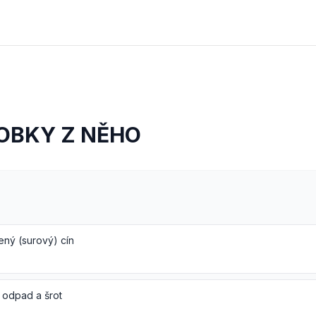
ROBKY Z NĚHO
ený (surový) cín
 odpad a šrot