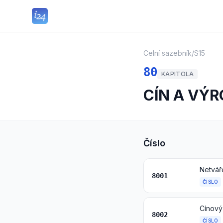
Celní sazebník
/
S15
80
KAPITOLA
CÍN A VÝ
Číslo
Netvář
8001
ČÍSLO
Cínový
8002
ČÍSLO