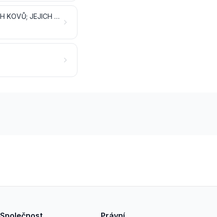
NÁSTROJE, NÁŘADÍ, NÁČINÍ, NOŽÍŘSKÉ VÝROBKY A PŘÍBORY, Z OBECNÝCH KOVŮ; JEJICH ČÁSTI A SOUČÁSTI Z OBECNÝCH KOVŮ
Společnost
Právní