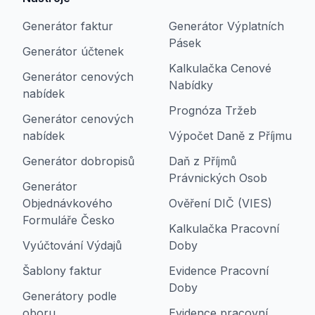
Generátor faktur
Generátor Výplatních
Pásek
Generátor účtenek
Kalkulačka Cenové
Generátor cenových
Nabídky
nabídek
Prognóza Tržeb
Generátor cenových
nabídek
Výpočet Daně z Příjmu
Generátor dobropisů
Daň z Příjmů
Právnických Osob
Generátor
Objednávkového
Ověření DIČ (VIES)
Formuláře Česko
Kalkulačka Pracovní
Vyúčtování Výdajů
Doby
Šablony faktur
Evidence Pracovní
Doby
Generátory podle
oboru
Evidence pracovní