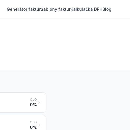
Generátor faktur
Šablony faktur
Kalkulačka DPH
Blog
CLO
0%
CLO
0%