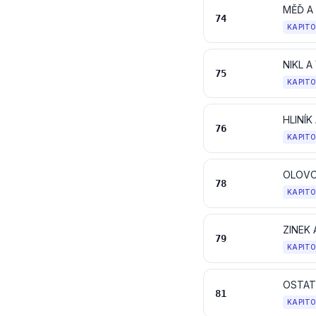
MĚĎ A
74
KAPIT
NIKL 
75
KAPIT
HLINÍ
76
KAPIT
OLOVO
78
KAPIT
ZINEK
79
KAPIT
OSTAT
81
KAPIT