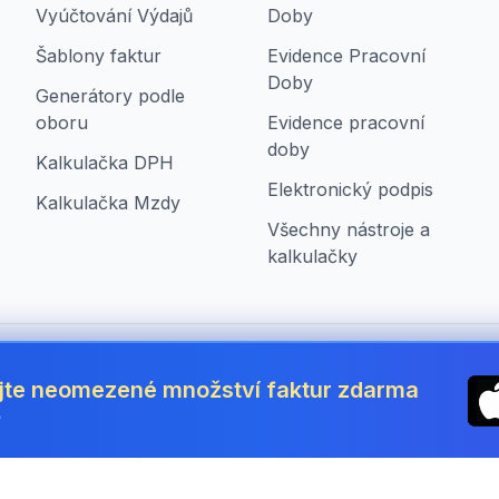
Vyúčtování Výdajů
Doby
Šablony faktur
Evidence Pracovní
Doby
Generátory podle
oboru
Evidence pracovní
doby
Kalkulačka DPH
Elektronický podpis
Kalkulačka Mzdy
Všechny nástroje a
kalkulačky
 Republic
jte neomezené množství faktur zdarma
ě