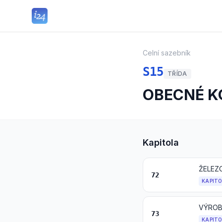
Celní sazebník
S15
TŘÍDA
OBECNÉ K
Kapitola
ŽELEZ
72
KAPIT
VÝROB
73
KAPIT