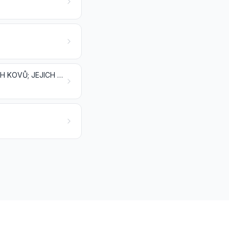
NÁSTROJE, NÁŘADÍ, NÁČINÍ, NOŽÍŘSKÉ VÝROBKY A PŘÍBORY, Z OBECNÝCH KOVŮ; JEJICH ČÁSTI A SOUČÁSTI Z OBECNÝCH KOVŮ