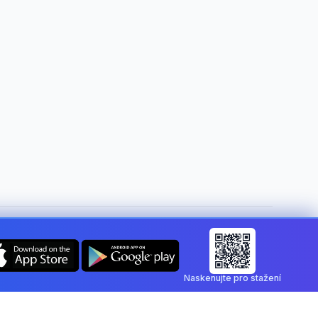
Změnit zemi:
Czech Republic
Naskenujte pro stažení