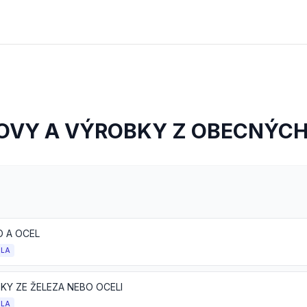
OVY A VÝROBKY Z OBECNÝC
O A OCEL
OLA
KY ZE ŽELEZA NEBO OCELI
OLA