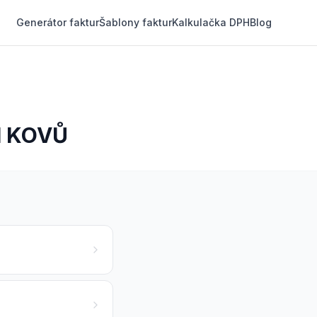
Generátor faktur
Šablony faktur
Kalkulačka DPH
Blog
H KOVŮ