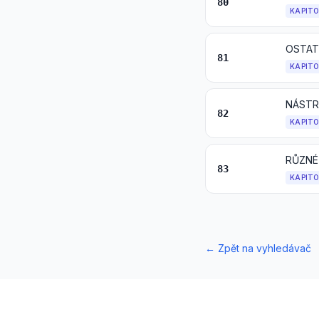
80
KAPIT
OSTAT
81
KAPIT
82
KAPIT
RŮZNÉ
83
KAPIT
←
Zpět na vyhledávač