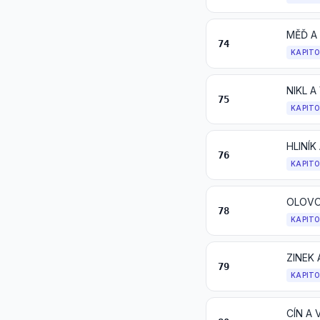
MĚĎ A
74
KAPIT
NIKL 
75
KAPIT
HLINÍ
76
KAPIT
OLOVO
78
KAPIT
ZINEK
79
KAPIT
CÍN A