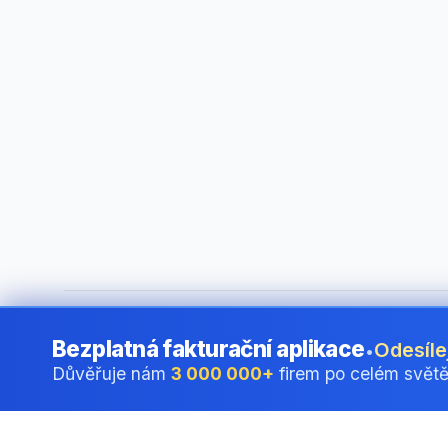
©
2026
i24 Limited. All rights reserved.
•
Pro firmy v Czech
Bezplatná fakturační aplikace
Odesíle
•
Důvěřuje nám
3 000 000+
firem po celém svět