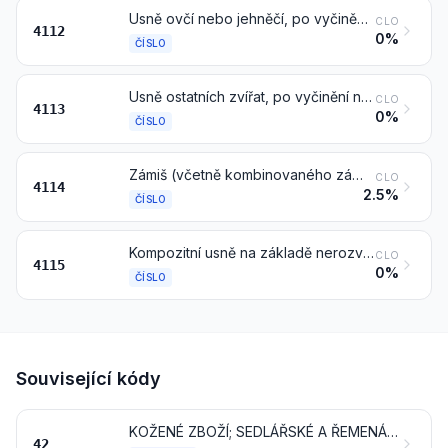
Usně ovčí nebo jehněčí, po vyčinění nebo po zpracování na crust dále upravené, včetně kůží zpracovaných na pergamen, odchlupené, též štípané, jiné než usně čísla 4114
CLO
4112
0%
ČÍSLO
Usně ostatních zvířat, po vyčinění nebo po zpracování na crust dále upravené, včetně kůží zpracovaných na pergamen, odchlupené, též štípané, jiné než usně čísla 4114
CLO
4113
0%
ČÍSLO
Zámiš (včetně kombinovaného zámiše); lakové usně a lakové-laminované usně; metalizované usně
CLO
4114
2.5%
ČÍSLO
Kompozitní usně na základě nerozvlákněné usně nebo kožených vláken, ve tvaru desek, listů nebo pruhů, též ve svitcích; odřezky a jiné odpady kůží (usní) nebo kompozitní usně, nepoužitelné k výrobě koženého zboží; kožený prach, prášek a moučka
CLO
4115
0%
ČÍSLO
Související kódy
KOŽENÉ ZBOŽÍ; SEDLÁŘSKÉ A ŘEMENÁŘSKÉ VÝROBKY; CESTOVNÍ POTŘEBY, KABELKY A PODOBNÉ SCHRÁNKY; VÝROBKY ZE STŘEV (JINÝCH NEŽ Z HOUSENEK BOURCE MORUŠOVÉHO)
42