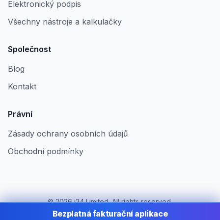
Elektronický podpis
Všechny nástroje a kalkulačky
Společnost
Blog
Kontakt
Právní
Zásady ochrany osobních údajů
Obchodní podmínky
©
2026
i24 Limited. All rights reserved.
Pro firmy v Czech Republic
Bezplatná fakturační aplikace