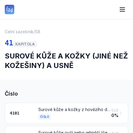
Celní sazebník
/
S8
41
KAPITOLA
SUROVÉ KŮŽE A KOŽKY (JINÉ NEŽ
KOŽEŠINY) A USNĚ
Číslo
Surové kůže a kožky z hovězího dobytka (včetně buvolů) nebo koní a jiných lichokopytníků (čerstvé nebo solené, sušené, vápněné, piklované nebo jinak konzervované, avšak nevyčiněné, nezpracované na pergamen ani jinak neupravené), též odchlupené nebo štípané
CLO
4101
0%
ČÍSLO
Surové kůže ovčí nebo jehněčí (čerstvé nebo solené, sušené, vápněné, piklované nebo jinak konzervované, avšak nevyčiněné, nezpracované na pergamen ani jinak neupravené), též odchlupené nebo štípané, jiné než vyloučené poznámkou 1 c) k této kapitole