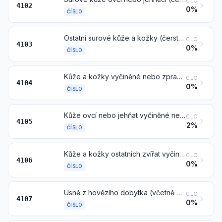
CLO
4102
0%
ČÍSLO
Ostatní surové kůže a kožky (čerstvé nebo solené, sušené, vápněné, piklované nebo jinak konzervované, avšak nevyčiněné, nezpracované na pergamen ani jinak neupravené), též odchlupené nebo štípané, jiné než vyloučené poznámkou 1 b) nebo 1 c) k této kapitole
CLO
4103
0%
ČÍSLO
Kůže a kožky vyčiněné nebo zpracované na crust z hovězího dobytka (včetně buvolů) nebo koní a jiných lichokopytníků, odchlupené, též štípané, avšak dále neupravené
CLO
4104
0%
ČÍSLO
Kůže ovcí nebo jehňat vyčiněné nebo zpracované na crust, odchlupené, též štípané, avšak dále neupravené
CLO
4105
2%
ČÍSLO
Kůže a kožky ostatních zvířat vyčiněné nebo zpracované na crust, odchlupené, též štípané, avšak dále neupravené
CLO
4106
0%
ČÍSLO
Usně z hovězího dobytka (včetně buvolů) nebo koní a jiných lichokopytníků, po vyčinění nebo po zpracování na crust dále upravené, včetně kůží zpracovaných na pergamen, odchlupené, též štípané, jiné než usně čísla 4114
CLO
4107
0%
ČÍSLO