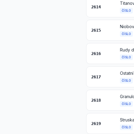
Titano
2614
ČÍSLO
Niobov
2615
ČÍSLO
Rudy d
2616
ČÍSLO
Ostatní
2617
ČÍSLO
Granul
2618
ČÍSLO
2619
ČÍSLO