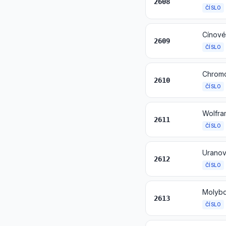
2608
ČÍSLO
Cínové
2609
ČÍSLO
Chromo
2610
ČÍSLO
Wolfra
2611
ČÍSLO
Uranov
2612
ČÍSLO
Molybd
2613
ČÍSLO