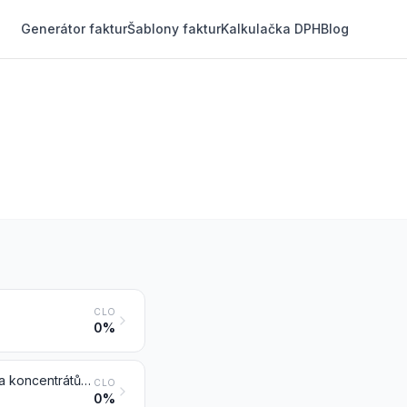
Generátor faktur
Šablony faktur
Kalkulačka DPH
Blog
CLO
0%
Manganové rudy a koncentráty, včetně železonosných manganových rud a koncentrátů o obsahu manganu 20 % hmotnostních nebo více, počítáno v sušině
CLO
0%