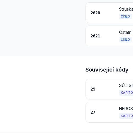
2620
ČÍSLO
2621
ČÍSLO
Související kódy
SŮL; 
25
KAPIT
27
KAPIT