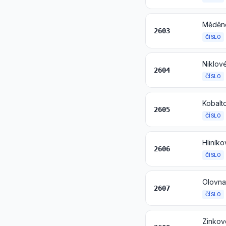
Měděné
2603
ČÍSLO
Niklov
2604
ČÍSLO
Kobalt
2605
ČÍSLO
Hliník
2606
ČÍSLO
Olovna
2607
ČÍSLO
Zinkov