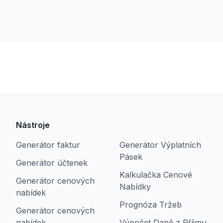
Nástroje
Generátor faktur
Generátor Výplatních
Pásek
Generátor účtenek
Kalkulačka Cenové
Generátor cenových
Nabídky
nabídek
Prognóza Tržeb
Generátor cenových
nabídek
Výpočet Daně z Příjmu