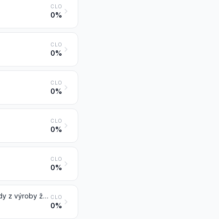
CLO
0%
CLO
0%
CLO
0%
CLO
0%
CLO
0%
Struska, zpěněná struska (jiná než granulovaná struska), okuje a jiné odpady z výroby železa nebo oceli
CLO
0%