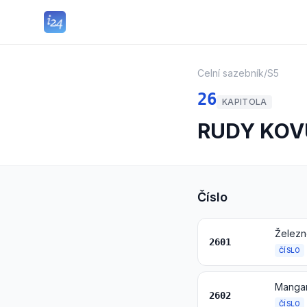
Celní sazebník
/
S5
26
KAPITOLA
RUDY KOV
Číslo
Železn
2601
ČÍSLO
2602
ČÍSLO