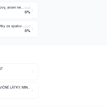
Struska, popel a zbytky (jiné než z výroby železa nebo oceli) obsahující kovy, arsen nebo jejich sloučeniny
CLO
0%
Ostatní strusky a popely, včetně popela z mořských řas (kelp); popel a zbytky ze spalování komunálního odpadu
CLO
0%
NT
NEROSTNÁ PALIVA, MINERÁLNÍ OLEJE A PRODUKTY JEJICH DESTILACE; ŽIVIČNÉ LÁTKY; MINERÁLNÍ VOSKY