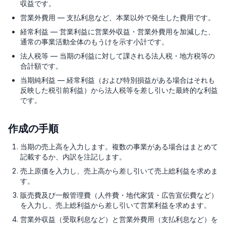
収益です。
営業外費用 — 支払利息など、本業以外で発生した費用です。
経常利益 — 営業利益に営業外収益・営業外費用を加減した、
通常の事業活動全体のもうけを示す小計です。
法人税等 — 当期の利益に対して課される法人税・地方税等の
合計額です。
当期純利益 — 経常利益（および特別損益がある場合はそれも
反映した税引前利益）から法人税等を差し引いた最終的な利益
です。
作成の手順
当期の売上高を入力します。複数の事業がある場合はまとめて
記載するか、内訳を注記します。
売上原価を入力し、売上高から差し引いて売上総利益を求めま
す。
販売費及び一般管理費（人件費・地代家賃・広告宣伝費など）
を入力し、売上総利益から差し引いて営業利益を求めます。
営業外収益（受取利息など）と営業外費用（支払利息など）を