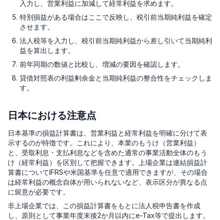
入力し、営業利益に加減して経常利益を求めます。
特別損益がある場合はここで反映し、税引前当期純利益を確定
させます。
法人税等を入力し、税引前当期純利益から差し引いて当期純利
益を算出します。
前年同期の数値と比較し、増減の要因を確認します。
貸借対照表の利益剰余金と当期純利益の整合性をチェックしま
す。
日本における注意点
日本基準の損益計算書は、営業利益と経常利益を明確に分けて表
示するのが特徴です。これにより、本業のもうけ（営業利益）
と、受取利息・支払利息などを含めた通常の事業活動全体のもう
け（経常利益）を区別して把握できます。上場企業は連結損益計
算書についてIFRSや米国基準を任意で適用できますが、その場合
は経常利益の概念自体が用いられないなど、表示区分が異なる点
に留意が必要です。
非上場企業では、この損益計算書をもとに法人税申告書を作成
し、原則として事業年度末後2か月以内にe-Tax等で提出します。