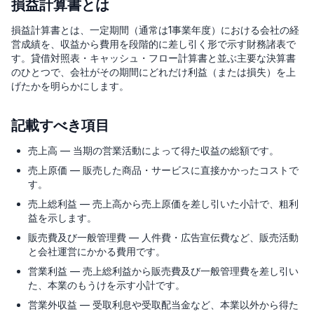
損益計算書とは
損益計算書とは、一定期間（通常は1事業年度）における会社の経
営成績を、収益から費用を段階的に差し引く形で示す財務諸表で
す。貸借対照表・キャッシュ・フロー計算書と並ぶ主要な決算書
のひとつで、会社がその期間にどれだけ利益（または損失）を上
げたかを明らかにします。
記載すべき項目
売上高 — 当期の営業活動によって得た収益の総額です。
売上原価 — 販売した商品・サービスに直接かかったコストで
す。
売上総利益 — 売上高から売上原価を差し引いた小計で、粗利
益を示します。
販売費及び一般管理費 — 人件費・広告宣伝費など、販売活動
と会社運営にかかる費用です。
営業利益 — 売上総利益から販売費及び一般管理費を差し引い
た、本業のもうけを示す小計です。
営業外収益 — 受取利息や受取配当金など、本業以外から得た