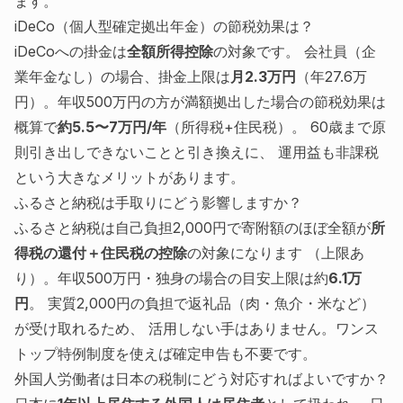
ます。
iDeCo（個人型確定拠出年金）の節税効果は？
iDeCoへの掛金は
全額所得控除
の対象です。 会社員（企
業年金なし）の場合、掛金上限は
月2.3万円
（年27.6万
円）。年収500万円の方が満額拠出した場合の節税効果は
概算で
約5.5〜7万円/年
（所得税+住民税）。 60歳まで原
則引き出しできないことと引き換えに、 運用益も非課税
という大きなメリットがあります。
ふるさと納税は手取りにどう影響しますか？
ふるさと納税は自己負担2,000円で寄附額のほぼ全額が
所
得税の還付＋住民税の控除
の対象になります （上限あ
り）。年収500万円・独身の場合の目安上限は約
6.1万
円
。 実質2,000円の負担で返礼品（肉・魚介・米など）
が受け取れるため、 活用しない手はありません。ワンス
トップ特例制度を使えば確定申告も不要です。
外国人労働者は日本の税制にどう対応すればよいですか？