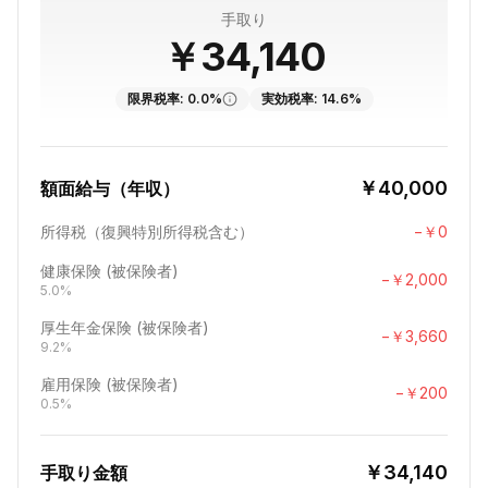
手取り
￥34,140
限界税率
:
0.0%
実効税率
:
14.6%
￥40,000
額面給与（年収）
所得税（復興特別所得税含む）
−￥0
健康保険 (被保険者)
−￥2,000
5.0%
厚生年金保険 (被保険者)
−￥3,660
9.2%
雇用保険 (被保険者)
−￥200
0.5%
￥34,140
手取り金額