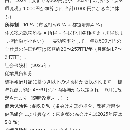
円。 2024年度まで5,000円だが、2024年6月から「森林
環境税」1,000円が加算され 合計6,000円になる自治体
も）
所得割：10 %
（市区町村6 % + 都道府県4 %）
住民税の課税所得 = 所得 − 住民税用各種控除（所得税よ
り控除額が小さい）。 実効税率として、年収500万円の
会社員の住民税額は概算
約20〜25万円/年
（月額約1.7〜
2.1万円）。
社会保険料（2025年）
従業員負担分
標準報酬月額に基づき以下の保険料が徴収されます。 標
準報酬月額は4〜6月の平均給与から決定され、 9月に改
定されます（随時改定あり）：
健康保険料：約5.0 %
（協会けんぽの場合。都道府県や
健保組合により異なる；東京都の協会けんぽ2025年度は
5.0 %）