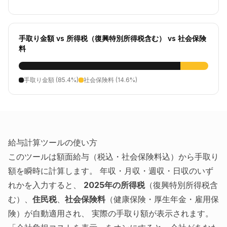
手取り金額
vs
所得税（復興特別所得税含む）
vs
社会保険
料
手取り金額
(
85.4
%)
社会保険料
(
14.6
%)
給与計算ツールの使い方
このツールは額面給与（税込・社会保険料込）から手取り
額を瞬時に計算します。 年収・月収・週収・日収のいず
れかを入力すると、
2025年の所得税
（復興特別所得税含
む）、
住民税
、
社会保険料
（健康保険・厚生年金・雇用保
険）が自動適用され、 実際の手取り額が表示されます。