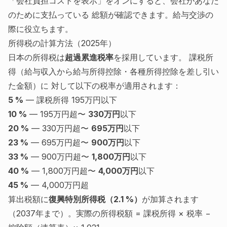
「会社負担コストを表示」をオンにすると、会社があなた
のために支払っている 総額が確認できます。給与交渉の
際に役立ちます。
所得税の計算方法（2025年）
日本の所得税は
超過累進税率
を採用しています。 課税所
得（給与収入から給与所得控除・各種所得控除を差し引い
た金額）に 対して以下の税率が適用されます：
5 %
— 課税所得 195万円以下
10 %
— 195万円超〜
330万円
以下
20 %
— 330万円超〜
695万円
以下
23 %
— 695万円超〜
900万円
以下
33 %
— 900万円超〜
1,800万円
以下
40 %
— 1,800万円超〜
4,000万円
以下
45 %
— 4,000万円超
算出税額に
復興特別所得税（2.1 %）
が加算されます
（2037年まで）。実際の所得税額 = 課税所得 × 税率 −