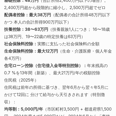
基礎控除：48万円
（合計所得2,400万円以下の場合）。
2,400万円超から段階的に縮小し、2,500万円超でゼロ
配偶者控除：最大38万円
（配偶者の合計所得48万円以下
かつ 本人の合計所得900万円以下）
扶養控除：38〜63万円
（扶養親族1人につき； 16〜18歳
は38万円、19〜22歳の特定扶養は63万円）
社会保険料控除：
実際に支払った社会保険料の全額
生命保険料控除：最大12万円
（生命・介護医療・個人年金
各4万円）
住宅ローン控除（住宅借入金等特別控除）：
年末残高の
0.7 %を13年間（新築）、最大21万円/年の税額控除
住民税（2025年）
住民税は前年の所得に基づき、翌年6月から翌々年5月に
かけて12回に 分けて給与から天引きされます（特別徴
収）：
均等割：5,000円/年
（市区町村3,500円 + 都道府県1,500