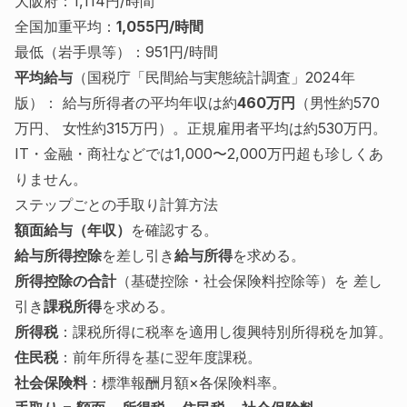
大阪府：1,114円/時間
全国加重平均：
1,055円/時間
最低（岩手県等）：951円/時間
平均給与
（国税庁「民間給与実態統計調査」2024年
版）： 給与所得者の平均年収は約
460万円
（男性約570
万円、 女性約315万円）。正規雇用者平均は約530万円。
IT・金融・商社などでは1,000〜2,000万円超も珍しくあ
りません。
ステップごとの手取り計算方法
額面給与（年収）
を確認する。
給与所得控除
を差し引き
給与所得
を求める。
所得控除の合計
（基礎控除・社会保険料控除等）を 差し
引き
課税所得
を求める。
所得税
：課税所得に税率を適用し復興特別所得税を加算。
住民税
：前年所得を基に翌年度課税。
社会保険料
：標準報酬月額×各保険料率。