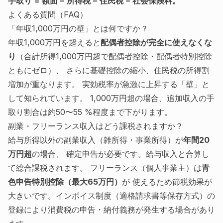
手取り = 額面 − 所得税 − 住民税 − 社会保険料。
よくある質問（FAQ）
「年収1,000万円の壁」とは何ですか？
年収1,000万円を超えると
配偶者控除が完全に使えなくな
り
（合計所得1,000万円超で配偶者控除・配偶者特別控除
ともにゼロ）、 さらに基礎控除の縮小、住民税の所得割
増加が重なります。 実効税率が急激に上昇する「壁」と
して知られています。 1,000万円超の場合、追加収入の手
取り割合は約50〜55 %程度まで下がります。
副業・フリーランス収入はどう課税されますか？
給与所得以外の副業収入（雑所得・事業所得）が
年間20
万円超
の場合、 確定申告が必要です。給与収入と合算し
て総合課税されます。 フリーランス（個人事業主）は
青
色申告特別控除（最大65万円）
が 使えるため節税効果が
大きいです。インボイス制度（適格請求書等保存方式）の
登録により消費税の申告・納付義務が発生する場合があり