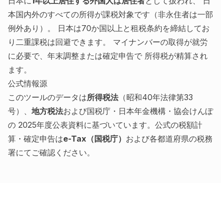
日本に
1年以上居住する外国人は居住者
として扱われ、 日
本国内外のすべての所得が課税対象です（非永住者は一部
例外あり）。 日本は70か国以上と租税条約を締結してお
り二重課税は回避できます。 マイナンバーの取得が就労
に必要で、年末調整または確定申告で 所得税が精算され
ます。
公式情報源
このツールのデータは
所得税法
（昭和40年法律第33
号）、
地方税法
および国税庁・日本年金機構・協会けんぽ
の 2025年度公表資料に基づいています。公式の税額計
算・確定申告は
e-Tax（国税庁）
および各都道府県の税務
署にてご確認ください。