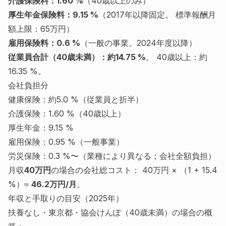
介護保険料：1.60 %
（40歳以上のみ）
厚生年金保険料：9.15 %
（2017年以降固定。 標準報酬月
額上限：65万円）
雇用保険料：0.6 %
（一般の事業。2024年度以降）
従業員合計（40歳未満）：約14.75 %
。 40歳以上：約
16.35 %。
会社負担分
健康保険：約5.0 %（従業員と折半）
介護保険：1.60 %（40歳以上）
厚生年金：9.15 %
雇用保険：0.95 %（一般事業）
労災保険：0.3 %〜（業種により異なる；会社全額負担）
月収
40万円
の場合の会社総コスト： 40万円 × （1 + 15.4
%）≈
46.2万円/月
。
年収と手取りの目安（2025年）
扶養なし・東京都・協会けんぽ（40歳未満）の場合の概