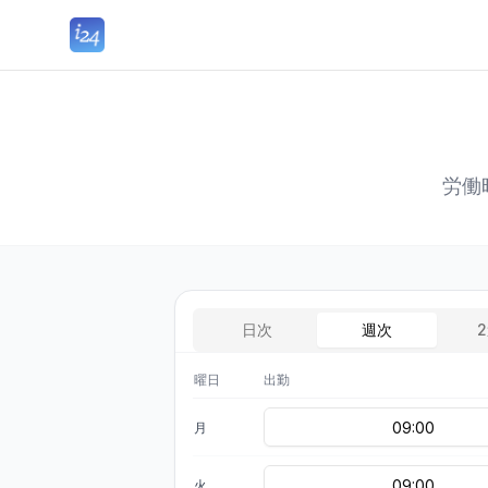
労働
日次
週次
曜日
出勤
月
火