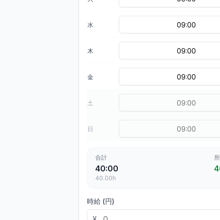
水
木
金
土
日
合計
40:00
4
40.00
h
時給 (円)
¥