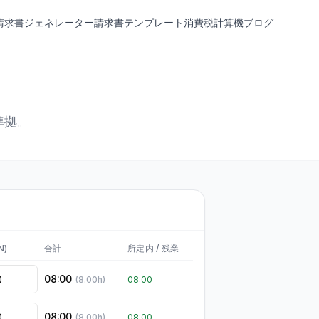
請求書ジェネレーター
請求書テンプレート
消費税計算機
ブログ
準拠。
N)
合計
所定内
/
残業
08:00
(
8.00
h)
08:00
08:00
(
8.00
h)
08:00