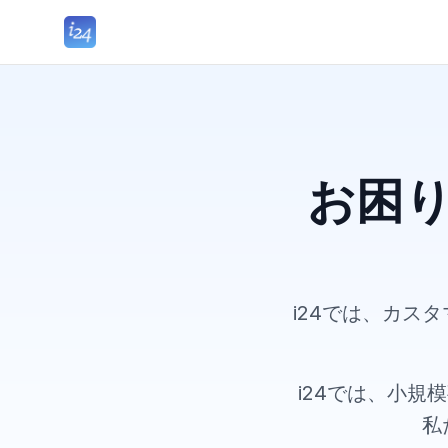
お困
i24では、カス
i24では、小
私