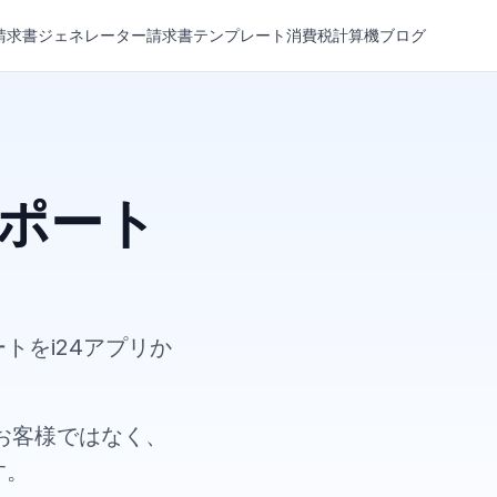
請求書ジェネレーター
請求書テンプレート
消費税計算機
ブログ
ポート
トをi24アプリか
お客様ではなく、
す。