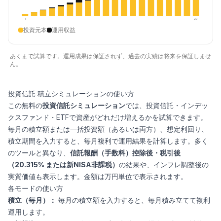
1
20
投資元本
運用収益
あくまで試算です。運用成果は保証されず、過去の実績は将来を保証しませ
ん。
投資信託 積立シミュレーションの使い方
この無料の
投資信託シミュレーション
では、投資信託・インデッ
クスファンド・ETFで資産がどれだけ増えるかを試算できます。
毎月の積立額または一括投資額（あるいは両方）、想定利回り、
積立期間を入力すると、毎月複利で運用結果を計算します。多く
のツールと異なり、
信託報酬（手数料）控除後・税引後
（20.315% または新NISA非課税）
の結果や、インフレ調整後の
実質価値も表示します。金額は万円単位で表示されます。
各モードの使い方
積立（毎月）：
毎月の積立額を入力すると、毎月積み立てて複利
運用します。