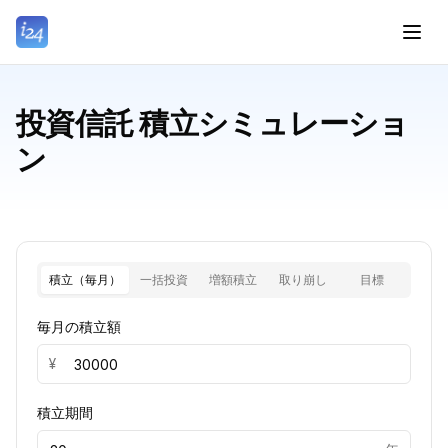
投資信託 積立シミュレーショ
ン
積立（毎月）
一括投資
増額積立
取り崩し
目標
毎月の積立額
¥
積立期間