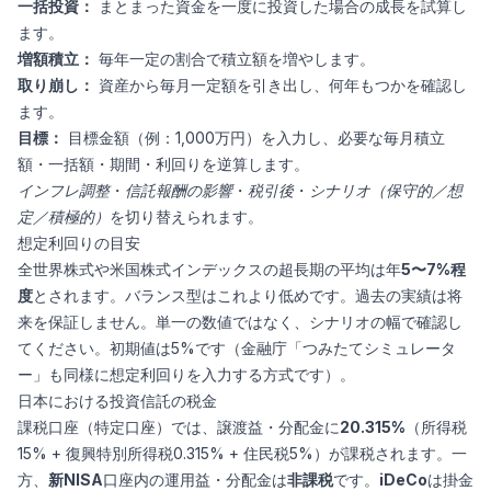
一括投資：
まとまった資金を一度に投資した場合の成長を試算し
ます。
増額積立：
毎年一定の割合で積立額を増やします。
取り崩し：
資産から毎月一定額を引き出し、何年もつかを確認し
ます。
目標：
目標金額（例：1,000万円）を入力し、必要な毎月積立
額・一括額・期間・利回りを逆算します。
インフレ調整
・
信託報酬の影響
・
税引後
・
シナリオ（保守的／想
定／積極的）
を切り替えられます。
想定利回りの目安
全世界株式や米国株式インデックスの超長期の平均は年
5〜7%程
度
とされます。バランス型はこれより低めです。過去の実績は将
来を保証しません。単一の数値ではなく、シナリオの幅で確認し
てください。初期値は5%です（金融庁「つみたてシミュレータ
ー」も同様に想定利回りを入力する方式です）。
日本における投資信託の税金
課税口座（特定口座）では、譲渡益・分配金に
20.315%
（所得税
15% + 復興特別所得税0.315% + 住民税5%）が課税されます。一
方、
新NISA
口座内の運用益・分配金は
非課税
です。
iDeCo
は掛金