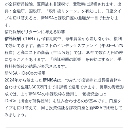
が全額所得控除、運用益も非課税で、受取時に課税されます。出
典：金融庁、国税庁。「税引後リターン」を有効にし、口座タイ
プを切り替えると、新NISAと課税口座の差額が一目でわかりま
す。
信託報酬がリターンに与える影響
信託報酬（TER）
は保有期間中、毎年資産から差し引かれ、複利
で効いてきます。低コストのインデックスファンド（年0.1〜0.2%
程度）と高コストの商品（年1.5%超）では、30年で数百万円の差
になることもあります。「信託報酬の影響」を有効にすると、手
数料控除後の結果が表示されます。
新NISA・iDeCoの活用
2024年から始まった
新NISA
は、つみたて投資枠と成長投資枠を
合わせて生涯1,800万円まで非課税で運用できます。長期の資産形
成では、まず新NISAの非課税枠を活用し、老後資金には
iDeCo（掛金が所得控除）を組み合わせるのが基本です。口座タ
イプを切り替えて、同じ投資信託を課税口座と新NISAで比較して
みましょう。