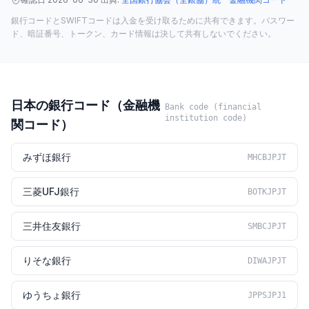
銀行コードとSWIFTコードは入金を受け取るために共有できます。パスワー
ド、暗証番号、トークン、カード情報は決して共有しないでください。
日本の銀行コード（金融機
Bank code (financial
institution code)
関コード）
みずほ銀行
MHCBJPJT
三菱UFJ銀行
BOTKJPJT
三井住友銀行
SMBCJPJT
りそな銀行
DIWAJPJT
ゆうちょ銀行
JPPSJPJ1