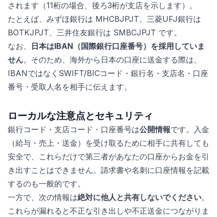
されます（11桁の場合、後ろ3桁が支店を示します）。
たとえば、みずほ銀行は MHCBJPJT、三菱UFJ銀行は
BOTKJPJT、三井住友銀行は SMBCJPJT です。
なお、
日本はIBAN（国際銀行口座番号）を採用していま
せん
。そのため、海外から日本の口座に送金する際は、
IBANではなくSWIFT/BICコード・銀行名・支店名・口座
番号・受取人名を相手に伝えます。
ローカルな注意点とセキュリティ
銀行コード・支店コード・口座番号は
公開情報
です。入金
（給与・売上・送金）を受け取るために相手に共有しても
安全で、これらだけで第三者があなたの口座からお金を引
き出すことはできません。請求書や名刺に口座情報を記載
するのも一般的です。
一方で、次の情報は
絶対に他人と共有しないでください
。
これらが漏れると不正な引き出しや不正送金につながりま