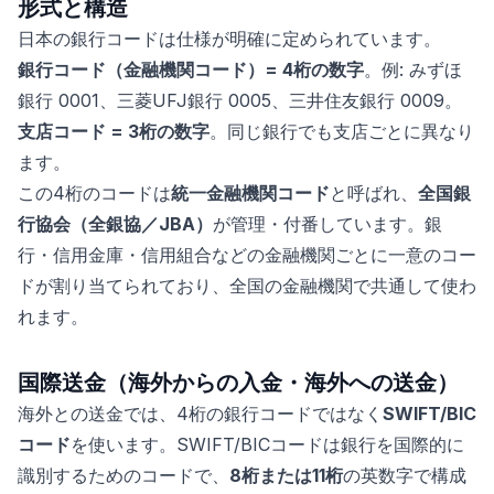
形式と構造
日本の銀行コードは仕様が明確に定められています。
銀行コード（金融機関コード）= 4桁の数字
。例: みずほ
銀行 0001、三菱UFJ銀行 0005、三井住友銀行 0009。
支店コード = 3桁の数字
。同じ銀行でも支店ごとに異なり
ます。
この4桁のコードは
統一金融機関コード
と呼ばれ、
全国銀
行協会（全銀協／JBA）
が管理・付番しています。銀
行・信用金庫・信用組合などの金融機関ごとに一意のコー
ドが割り当てられており、全国の金融機関で共通して使わ
れます。
国際送金（海外からの入金・海外への送金）
海外との送金では、4桁の銀行コードではなく
SWIFT/BIC
コード
を使います。SWIFT/BICコードは銀行を国際的に
識別するためのコードで、
8桁または11桁
の英数字で構成