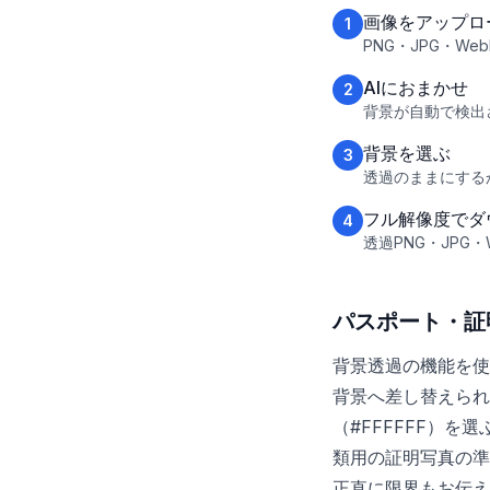
画像をアップロ
1
PNG・JPG・
AIにおまかせ
2
背景が自動で検出
背景を選ぶ
3
透過のままにする
フル解像度でダ
4
透過PNG・JPG
パスポート・証
背景透過の機能を使
背景へ差し替えられ
（#FFFFFF）
類用の証明写真の準
正直に限界もお伝え