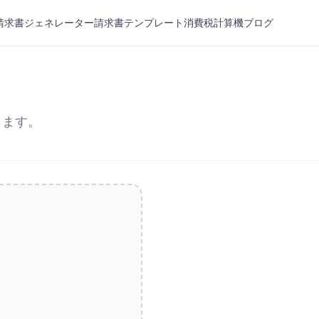
請求書ジェネレーター
請求書テンプレート
消費税計算機
ブログ
します。
。