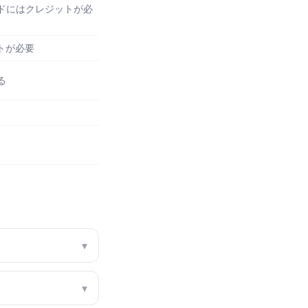
ドにはクレジットが必
ットが必要
る
▾
▾