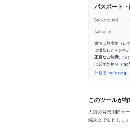
パスポート・
Background
Authority
表情は無表情（口
に撮影したものを
正直なご注意:
この
は必ず外務省（mof
外務省 mofa.go.jp
このツールが有
人気の背景削除サー
端末上で動作します