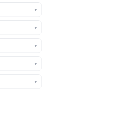
▾
▾
▾
▾
▾