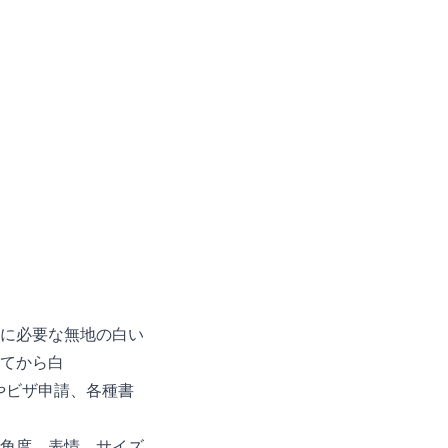
に必要な無地の白い
てから白
やビザ申請、各種書
角度、表情、サイズ