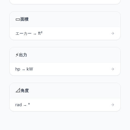
▭
面積
エーカー → ft²
⚡
出力
hp → kW
📐
角度
rad → °