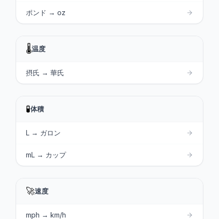
ポンド → oz
🌡️
温度
摂氏 → 華氏
🧪
体積
L → ガロン
mL → カップ
🚀
速度
mph → km/h