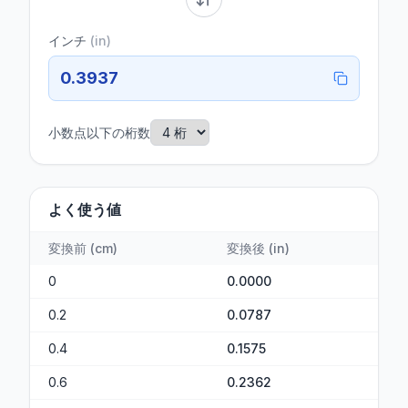
インチ
(
in
)
0.3937
小数点以下の桁数
よく使う値
変換前
(
cm
)
変換後
(
in
)
0
0.0000
0.2
0.0787
0.4
0.1575
0.6
0.2362