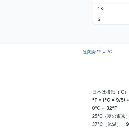
1.8
2
逆変換
:
°F
→
°C
日本は摂氏（℃）
°F = (°C × 9/5) 
0°C =
32°F
25°C（夏の東京
37°C（体温）=
9