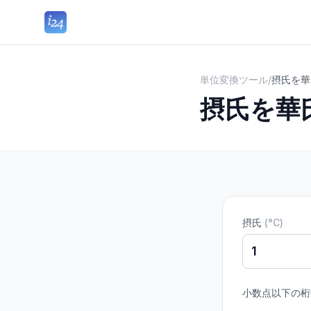
単位変換ツール
/
摂氏を華
摂氏を華
摂氏
(
°C
)
小数点以下の桁