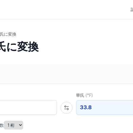
氏に変換
氏に変換
華氏
(
°F
)
33.8
数