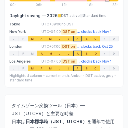
00
h
06
h
12
h
18
h
23h
Daylight saving —
2026
DST active
Standard time
Tokyo
UTC+09:00
no DST
New York
UTC-04:00
DST on
→
clocks back
Nov 1
J
F
M
A
M
J
J
A
S
O
N
D
London
UTC+01:00
DST on
→
clocks back
Oct 25
J
F
M
A
M
J
J
A
S
O
N
D
Los Angeles
UTC-07:00
DST on
→
clocks back
Nov 1
J
F
M
A
M
J
J
A
S
O
N
D
Highlighted column = current month. Amber = DST active, grey =
standard time.
タイムゾーン変換ツール（日本）—
JST（UTC+9）と主要な時差
日本は
日本標準時（JST、UTC+9）
を通年で使用