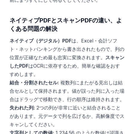
前にまっすぐにして明るくしてください。
ネイティブPDFとスキャンPDFの違い、よ
くある問題の解決
ネイティブ（デジタル）PDF
は、Excel・会計ソフ
ト・ネットバンキングから書き出されたもので、列の
位置が正確なため最も忠実に変換されます。
スキャン
したPDF
はOCRに依存するため、簡単な確認をおす
すめします。
結合・分割されたセル:
複数列にまたがる見出しは結
合セルとして保持されます。値が誤った列に入った場
合はドラッグで移動でき、行の順序は維持されます。
失われた列:
2つの列が非常に近いと結合されること
があります。元データで列を広げるか、高解像度でス
キャンしてください。
文字列としての数値:
1,234.56 のような数値は認識さ