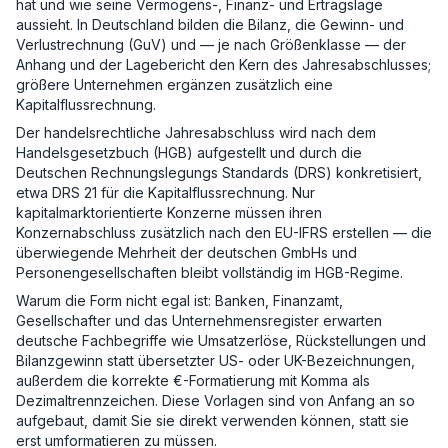
hat und wie seine Vermögens-, Finanz- und Ertragslage
aussieht. In Deutschland bilden die Bilanz, die Gewinn- und
Verlustrechnung (GuV) und — je nach Größenklasse — der
Anhang und der Lagebericht den Kern des Jahresabschlusses;
größere Unternehmen ergänzen zusätzlich eine
Kapitalflussrechnung.
Der handelsrechtliche Jahresabschluss wird nach dem
Handelsgesetzbuch (HGB) aufgestellt und durch die
Deutschen Rechnungslegungs Standards (DRS) konkretisiert,
etwa DRS 21 für die Kapitalflussrechnung. Nur
kapitalmarktorientierte Konzerne müssen ihren
Konzernabschluss zusätzlich nach den EU-IFRS erstellen — die
überwiegende Mehrheit der deutschen GmbHs und
Personengesellschaften bleibt vollständig im HGB-Regime.
Warum die Form nicht egal ist: Banken, Finanzamt,
Gesellschafter und das Unternehmensregister erwarten
deutsche Fachbegriffe wie Umsatzerlöse, Rückstellungen und
Bilanzgewinn statt übersetzter US- oder UK-Bezeichnungen,
außerdem die korrekte €-Formatierung mit Komma als
Dezimaltrennzeichen. Diese Vorlagen sind von Anfang an so
aufgebaut, damit Sie sie direkt verwenden können, statt sie
erst umformatieren zu müssen.