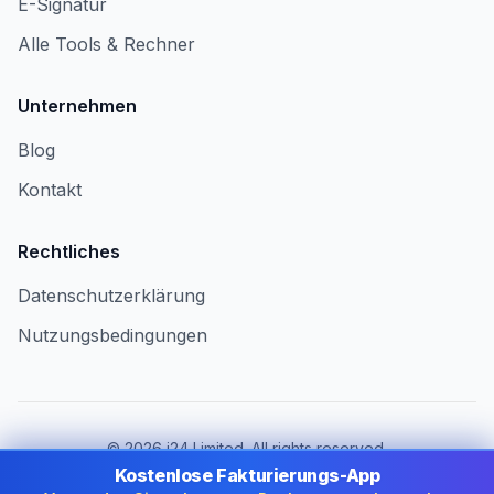
E-Signatur
Alle Tools & Rechner
Unternehmen
Blog
Kontakt
Rechtliches
Datenschutzerklärung
Nutzungsbedingungen
©
2026
i24 Limited. All rights reserved.
Für Unternehmen in Germany
Kostenlose Fakturierungs-App