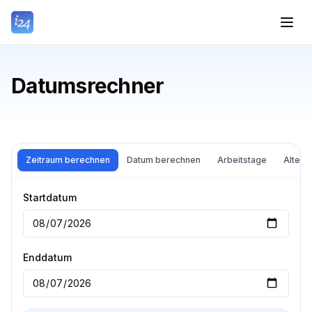
Datumsrechner
Zeitraum berechnen
Datum berechnen
Arbeitstage
Alter 
Startdatum
Enddatum