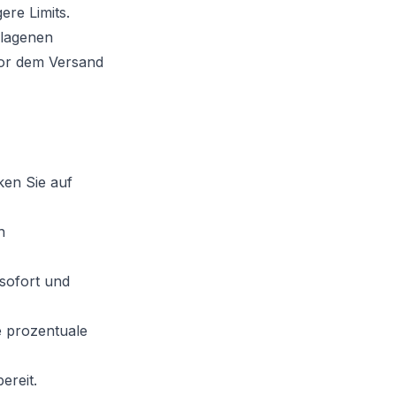
ere Limits.
hlagenen
vor dem Versand
ken Sie auf
h
 sofort und
e prozentuale
ereit.