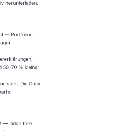
iv herunterladen.
st — Portfolios,
 kaum
ererklärungen,
d 50–70 % kleiner
d steht. Die Datei
härfe.
f — laden Ihre