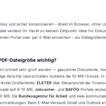
nlos und sicher komprimieren – direkt im Browser, ohne 
tei verlässt Ihr Gerät zu keinem Zeitpunkt. Ideal für Doku
nter-Portal oder per E-Mail einreichen – wo Dateigrößenl
 PDF-Dateigröße wichtig?
en schnell sehr groß werden — gescannte Dokumente, ho
tige Berichte überschreiten mühelos die 10-MB-Grenze. In
nkrete Größenlimits:
ELSTER
(das Steuerportal der Finanz
loads auf 6–10 MB.
Jobcenter
- und
BAFÖG
-Portale akzep
10 MB. Die
Bundesagentur für Arbeit
und viele kommunal
schränkungen. Beim E-Mail-Versand: Gmail und Outlook e