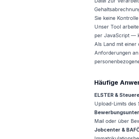
Datei zur Verarbei
Gehaltsabrechnung
Sie keine Kontroll
Unser Tool arbeit
per JavaScript — k
Als Land mit einer 
Anforderungen an 
personenbezogene D
Häufige Anwen
ELSTER & Steuere
Upload-Limits des 
Bewerbungsunter
Mail oder über Be
Jobcenter & BAF
Immatrikulationsbe