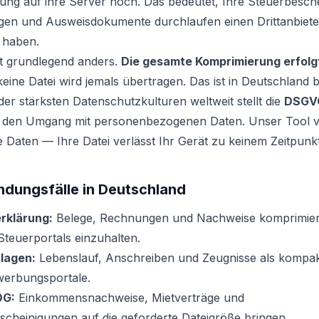
tung auf ihre Server hoch. Das bedeutet, Ihre Steuerbesch
en und Ausweisdokumente durchlaufen einen Drittanbiete
e haben.
et grundlegend anders.
Die gesamte Komprimierung erfolg
eine Datei wird jemals übertragen. Das ist in Deutschland 
der stärksten Datenschutzkulturen weltweit stellt die
DSGV
den Umgang mit personenbezogenen Daten. Unser Tool ver
aten — Ihre Datei verlässt Ihr Gerät zu keinem Zeitpunkt
dungsfälle in Deutschland
rklärung:
Belege, Rechnungen und Nachweise komprimier
Steuerportals einzuhalten.
lagen:
Lebenslauf, Anschreiben und Zeugnisse als kompa
werbungsportale.
ÖG:
Einkommensnachweise, Mietverträge und
scheinigungen auf die geforderte Dateigröße bringen.