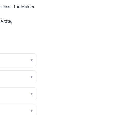
drisse für Makler
Ärzte,
▾
▾
▾
▾