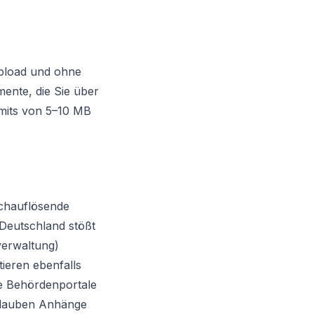
Upload und ohne
mente, die Sie über
imits von 5–10 MB
chauflösende
 Deutschland stößt
verwaltung)
tieren ebenfalls
e Behördenportale
rlauben Anhänge