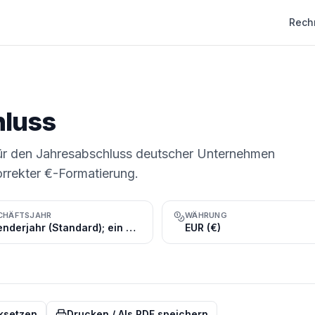
Rech
hluss
ür den Jahresabschluss deutscher Unternehmen
orrekter €-Formatierung.
CHÄFTSJAHR
WÄHRUNG
Kalenderjahr (Standard); ein abweichendes Geschäftsjahr ist möglich
EUR (€)
cksetzen
Drucken / Als PDF speichern