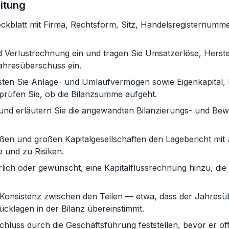
eitung
eckblatt mit Firma, Rechtsform, Sitz, Handelsregisternum
d Verlustrechnung ein und tragen Sie Umsatzerlöse, Herst
hresüberschuss ein.
 listen Sie Anlage- und Umlaufvermögen sowie Eigenkapital
 prüfen Sie, ob die Bilanzsumme aufgeht.
 und erläutern Sie die angewandten Bilanzierungs- und 
oßen und großen Kapitalgesellschaften den Lagebericht mi
e und zu Risiken.
rlich oder gewünscht, eine Kapitalflussrechnung hinzu, di
 Konsistenz zwischen den Teilen — etwa, dass der Jahresü
cklagen in der Bilanz übereinstimmt.
hluss durch die Geschäftsführung feststellen, bevor er off