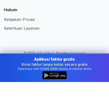
Hukum
Kebijakan Privasi
Ketentuan Layanan
©
2026
i24 Limited. All rights reserved.
Melayani bisnis di Indonesia
Aplikasi faktur gratis
Kirim faktur tanpa batas secara gratis
Ganti negara:
Indonesia
Dipercaya oleh
3.000.000+
bisnis di seluruh dunia