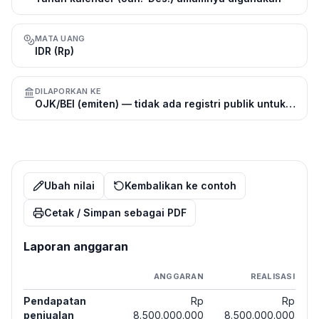
MATA UANG
IDR (Rp)
DILAPORKAN KE
OJK/BEI (emiten) — tidak ada registri publik untuk PT tertutup
Ubah nilai
Kembalikan ke contoh
Cetak / Simpan sebagai PDF
Laporan anggaran
ANGGARAN
REALISASI
Pendapatan
Rp
Rp
penjualan
8.500.000.000
8.500.000.000