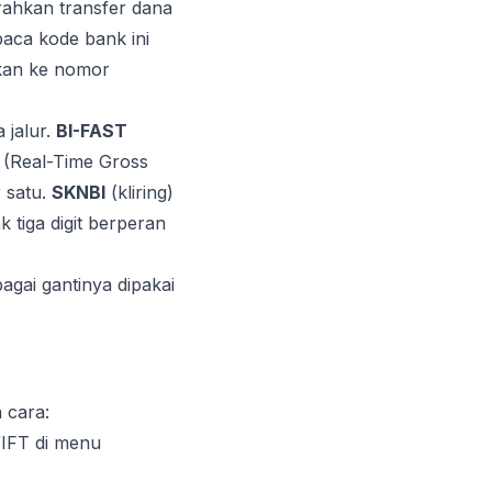
arahkan transfer dana
aca kode bank ini
tkan ke nomor
 jalur.
BI-FAST
(Real-Time Gross
r satu.
SKNBI
(kliring)
 tiga digit berperan
bagai gantinya dipakai
 cara:
IFT di menu