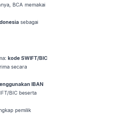
ohnya, BCA memakai
ndonesia
sebagai
ama:
kode SWIFT/BIC
rima secara
menggunakan IBAN
IFT/BIC beserta
ngkap pemilik