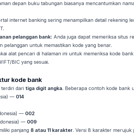
aman depan buku tabungan biasanya mencantumkan nama
rtal internet banking sering menampilkan detail rekening 
T.
yanan pelanggan bank:
Anda juga dapat memeriksa situs r
n pelanggan untuk memastikan kode yang benar.
ai alat pencari di halaman ini untuk memeriksa kode bank t
FT/BIC yang sesuai.
ktur kode bank
terdiri dari
tiga digit angka
. Beberapa contoh kode bank 
Asia) —
014
donesia) —
002
ndonesia) —
009
iliki panjang
8 atau 11 karakter
. Versi 8 karakter merujuk