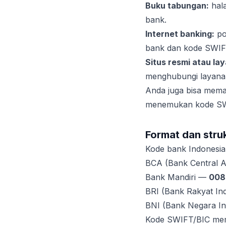
Buku tabungan:
hal
bank.
Internet banking:
po
bank dan kode SWIF
Situs resmi atau la
menghubungi layana
Anda juga bisa memak
menemukan kode SWI
Format dan stru
Kode bank Indonesia 
BCA (Bank Central 
Bank Mandiri —
008
BRI (Bank Rakyat In
BNI (Bank Negara I
Kode SWIFT/BIC mem