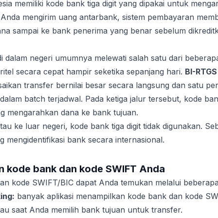
esia memiliki kode bank tiga digit yang dipakai untuk meng
t Anda mengirim uang antarbank, sistem pembayaran memb
na sampai ke bank penerima yang benar sebelum dikredi
i dalam negeri umumnya melewati salah satu dari beberapa
itel secara cepat hampir seketika sepanjang hari.
BI-RTGS
aikan transfer bernilai besar secara langsung dan satu pe
alam batch terjadwal. Pada ketiga jalur tersebut, kode bank
g mengarahkan dana ke bank tujuan.
tau ke luar negeri, kode bank tiga digit tidak digunakan. Se
mengidentifikasi bank secara internasional.
 kode bank dan kode SWIFT Anda
t dan kode SWIFT/BIC dapat Anda temukan melalui beberapa
ing:
banyak aplikasi menampilkan kode bank dan kode SW
tau saat Anda memilih bank tujuan untuk transfer.