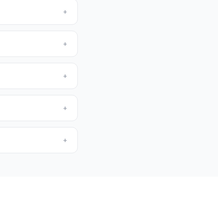
+
+
+
+
+