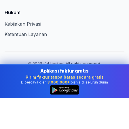
Hukum
Kebijakan Privasi
Ketentuan Layanan
©
2026
i24 Limited. All rights reserved.
Melayani bisnis di Indonesia
Aplikasi faktur gratis
Kirim faktur tanpa batas secara gratis
Ganti negara:
Indonesia
Dipercaya oleh
3.000.000+
bisnis di seluruh dunia