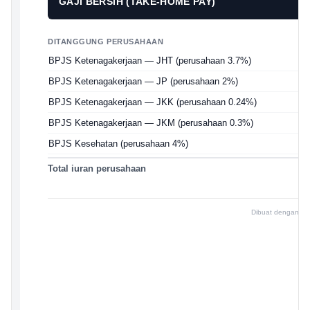
GAJI BERSIH (TAKE-HOME PAY)
DITANGGUNG PERUSAHAAN
BPJS Ketenagakerjaan — JHT (perusahaan 3.7%)
BPJS Ketenagakerjaan — JP (perusahaan 2%)
BPJS Ketenagakerjaan — JKK (perusahaan 0.24%)
BPJS Ketenagakerjaan — JKM (perusahaan 0.3%)
BPJS Kesehatan (perusahaan 4%)
Total iuran perusahaan
Dibuat dengan i2