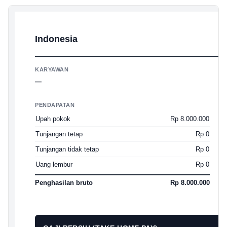
Indonesia
KARYAWAN
—
PENDAPATAN
P
Upah pokok
Rp 8.000.000
P
Tunjangan tetap
Rp 0
B
2
Tunjangan tidak tetap
Rp 0
B
Uang lembur
Rp 0
B
Penghasilan bruto
Rp 8.000.000
T