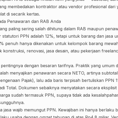
yang membedakan kontraktor atau vendor profesional dari
t di secarik kertas.
ada Penawaran dan RAB Anda
ang paling sering salah dihitung dalam RAB maupun penaw
ar statutori PPN adalah 12%, tetapi untuk barang dan jasa 
 12% penuh hanya dikenakan untuk kelompok barang mewah 
konstruksi, renovasi, jasa desain, atau pekerjaan freelance
 pentingnya dengan besaran tarifnya. Praktik yang umum 
alah menyajikan penawaran secara NETO, artinya subtotal
ngenaan Pajak), lalu ada baris terpisah bertuliskan PPN 
adi Total. Dokumen sebaiknya menyatakan secara eksplisi
arga sudah termasuk PPN, supaya tidak ada kesalahpaham
esungguhnya.
a jasa wajib memungut PPN. Kewajiban ini hanya berlaku 
elaku usaha dengan omzet tahunan di atas Rp4,8 miliar. Ven