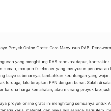
 Biaya Proyek Online Gratis: Cara Menyusun RAB, Penawa
angunan yang menghitung RAB renovasi dapur, kontrakto
 rumah, maupun freelancer yang menyusun penawaran ha
tung biaya sebenarnya, tambahkan keuntungan yang wajar, 
ak terduga, lalu terapkan PPN dengan benar. Salah di salah
er karena harga kemahalan, atau menang proyek tapi justr
biaya proyek online gratis ini menghitung semuanya untuk A
enaga kerja, material, dan biaya lain sebagai baris item,