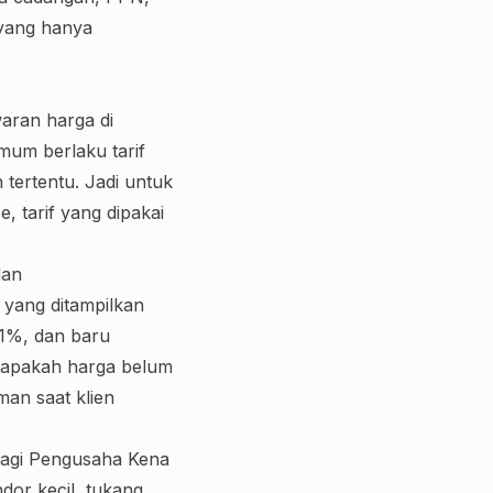
 yang hanya
aran harga di
umum berlaku tarif
tertentu. Jadi untuk
, tarif yang dipakai
dan
 yang ditampilkan
11%, dan baru
t apakah harga belum
an saat klien
bagi Pengusaha Kena
dor kecil, tukang