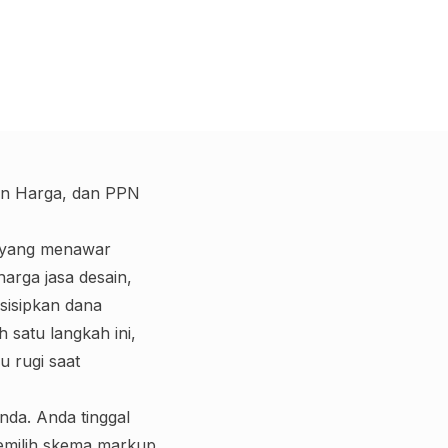
ran Harga, dan PPN
r yang menawar
rga jasa desain,
sisipkan dana
 satu langkah ini,
u rugi saat
nda. Anda tinggal
 memilih skema markup