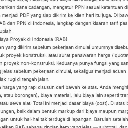
ahkan dana cadangan, mengatur PPN sesuai ketentuan di I
menjadi PDF yang siap dikirim ke klien hari itu juga. Di ba
AB dan PPN di Indonesia, lengkap dengan kisaran tarif pa
upiah.
Biaya Proyek di Indonesia (RAB)
en yang dikirim sebelum pekerjaan dimulai umumnya dise
k proyek konstruksi, atau surat penawaran harga / quotat
n proyek non-konstruksi. Keduanya punya fungsi yang sam
jelas sebelum pekerjaan dimulai, sekaligus menjadi acuan 
ak rugi di tengah jalan.
harga yang rapi disusun dari bawah ke atas. Anda mengh
m, atau borongan), biaya material, lalu biaya lain seperti tra
u sewa alat. Total ini menjadi dasar biaya (cost). Di atas 
gan, baik dalam bentuk markup dari biaya maupun margin
an untuk hal-hal tak terduga di lapangan. Barulah setelah
ajikan RAB sebagai rincian item yang jelas — subtotal, d