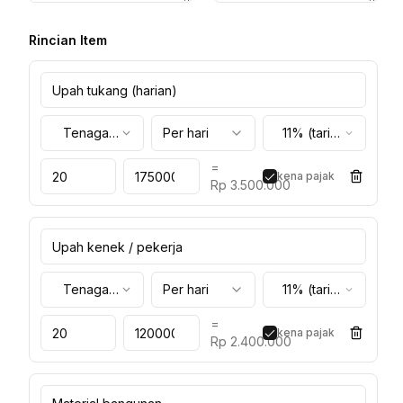
Rincian Item
Tenaga
Per hari
11% (tarif
Kerja
umum)
=
kena pajak
Rp 3.500.000
Tenaga
Per hari
11% (tarif
Kerja
umum)
=
kena pajak
Rp 2.400.000