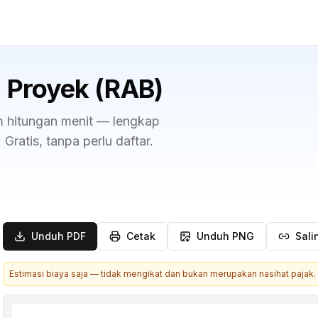
a Proyek (RAB)
m hitungan menit — lengkap
atis, tanpa perlu daftar.
Unduh PDF
Cetak
Unduh PNG
Sali
Estimasi biaya saja — tidak mengikat dan bukan merupakan nasihat pajak.