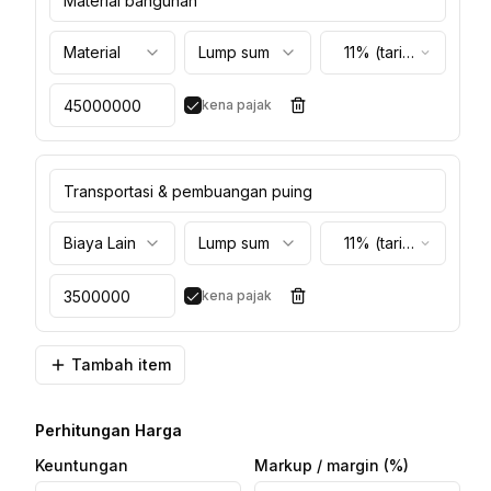
Material
Lump sum
11% (tarif
umum)
kena pajak
Biaya Lain
Lump sum
11% (tarif
umum)
kena pajak
Tambah item
Perhitungan Harga
Keuntungan
Markup / margin
(%)