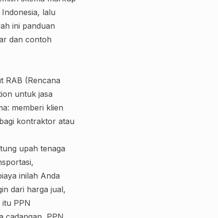
ndonesia, lalu
wah ini panduan
sar dan contoh
but RAB (Rencana
ion untuk jasa
a: memberi klien
bagi kontraktor atau
itung upah tenaga
nsportasi,
biaya inilah Anda
 dari harga jual,
 itu PPN
ana cadangan, PPN,