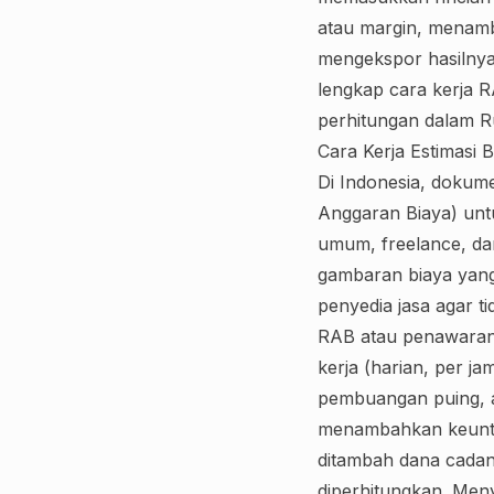
atau margin, menamb
mengekspor hasilnya 
lengkap cara kerja R
perhitungan dalam R
Cara Kerja Estimasi 
Di Indonesia, dokum
Anggaran Biaya) untu
umum, freelance, da
gambaran biaya yang 
penyedia jasa agar tid
RAB atau penawaran 
kerja (harian, per ja
pembuangan puing, ata
menambahkan keuntun
ditambah dana cadang
diperhitungkan. Meny