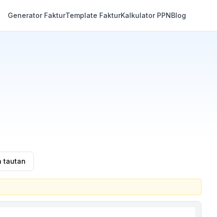
Generator Faktur
Template Faktur
Kalkulator PPN
Blog
n tautan