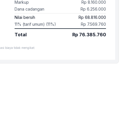
Markup
Rp 8.160.000
Dana cadangan
Rp 6.256.000
Nilai bersih
Rp 68.816.000
11% (tarif umum) (11%)
Rp 7.569.760
Total
Rp 76.385.760
si biaya tidak mengikat.