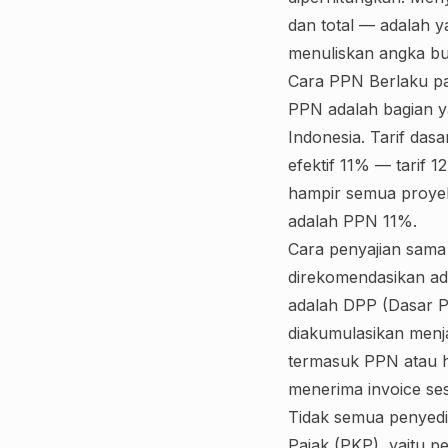
dan total — adalah 
menuliskan angka bula
Cara PPN Berlaku p
PPN adalah bagian y
Indonesia. Tarif das
efektif 11% — tarif
hampir semua proyek 
adalah PPN 11%.
Cara penyajian sama
direkomendasikan ad
adalah DPP (Dasar Pe
diakumulasikan menj
termasuk PPN atau h
menerima invoice s
Tidak semua penyedi
Pajak (PKP), yaitu p