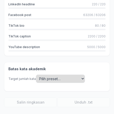
LinkedIn headline
220
/
220
Facebook post
63206
/
63206
TikTok bio
80
/
80
TikTok caption
2200
/
2200
YouTube description
5000
/
5000
Batas kata akademik
Target jumlah kata
Salin ringkasan
Unduh .txt