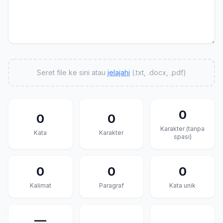
Seret file ke sini atau
jelajahi
(.txt, .docx, .pdf)
0
0
0
Karakter (tanpa
Kata
Karakter
spasi)
0
0
0
Kalimat
Paragraf
Kata unik
—