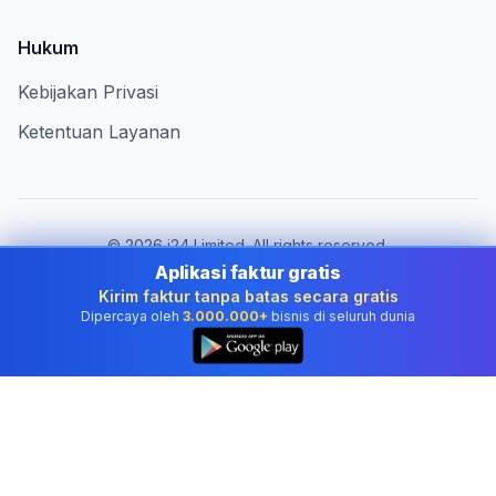
Hukum
Kebijakan Privasi
Ketentuan Layanan
©
2026
i24 Limited. All rights reserved.
Melayani bisnis di Indonesia
Aplikasi faktur gratis
Kirim faktur tanpa batas secara gratis
Ganti negara:
Indonesia
Dipercaya oleh
3.000.000+
bisnis di seluruh dunia