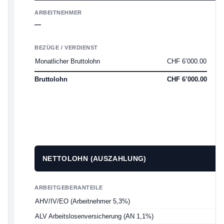
ARBEITNEHMER
—
BEZÜGE / VERDIENST
A
Monatlicher Bruttolohn
CHF 6’000.00
E
A
Bruttolohn
CHF 6’000.00
A
B
S
NETTOLOHN (AUSZAHLUNG)
ARBEITGEBERANTEILE
AHV/IV/EO (Arbeitnehmer 5,3%)
ALV Arbeitslosenversicherung (AN 1,1%)