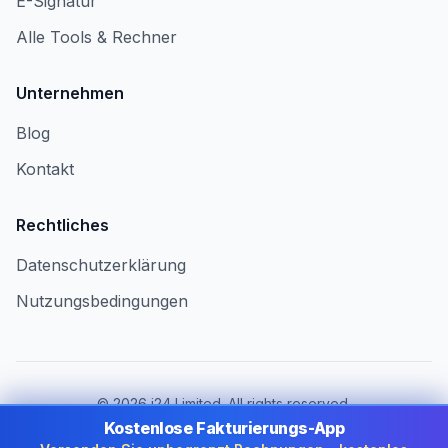
E-Signatur
Alle Tools & Rechner
Unternehmen
Blog
Kontakt
Rechtliches
Datenschutzerklärung
Nutzungsbedingungen
©
2026
i24 Limited. All rights reserved.
Für Unternehmen in Switzerland
Kostenlose Fakturierungs-App