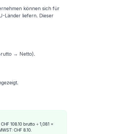
ternehmen können sich für
-Länder liefern. Dieser
utto → Netto).
gezeigt.
HF 108.10 brutto ÷ 1,081 =
 MWST: CHF 8.10.