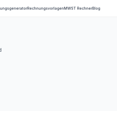
ungsgenerator
Rechnungsvorlagen
MWST Rechner
Blog
d