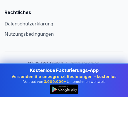
Rechtliches
Datenschutzerklärung
Nutzungsbedingungen
©
2026
i24 Limited. All rights reserved.
Für Unternehmen in Switzerland
Kostenlose Fakturierungs-App
Versenden Sie unbegrenzt Rechnungen – kostenlos
Land wechseln:
Switzerland
Vertraut von
3.000.000+
Unternehmen weltweit
👆