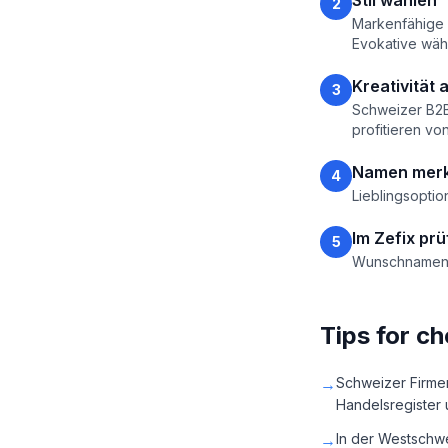
Stil wählen
2
Markenfähige 
Evokative wäh
Kreativität
3
Schweizer B2B
profitieren vo
Namen mer
4
Lieblingsoptio
Im Zefix pr
5
Wunschnamen a
Tips for c
→
Schweizer Firme
Handelsregister 
→
In der Westschwe