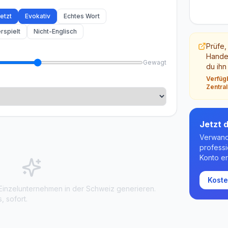
etzt
Evokativ
Echtes Wort
rspielt
Nicht-Englisch
Prüfe,
Handel
Gewagt
du ihn
Verfüg
Zentra
Jetzt d
Verwand
professi
Konto er
Koste
inzelunternehmen in der Schweiz generieren.
, sofort.