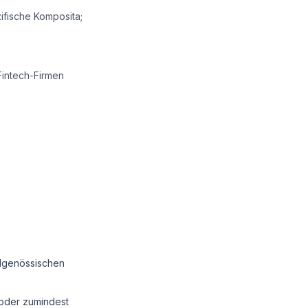
fische Komposita;
intech-Firmen
dgenössischen
 oder zumindest