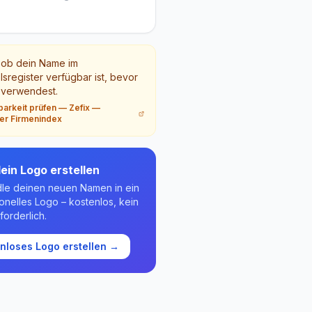
 ob dein Name im
sregister verfügbar ist, bevor
 verwendest.
barkeit prüfen
—
Zefix —
ler Firmenindex
ein Logo erstellen
le deinen neuen Namen in ein
onelles Logo – kostenlos, kein
forderlich.
nloses Logo erstellen →