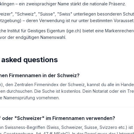
klingen – ein zweisprachiger Name stärkt die nationale Präsenz.
eizer", "Schweiz", "Suisse", "Swiss" unterliegen besonderen Sch
tzgebung) – deren Verwendung ist nur unter bestimmten Vorausset
he Institut für Geistiges Eigentum (ige.ch) bietet eine Markenrecher
vor der endgültigen Namenswahl.
 asked questions
inen Firmennamen in der Schweiz?
h), den Zentralen Firmenindex der Schweiz, kannst du alle im Hande
en durchsuchen. Die Suche ist kostenlos. Dein Notariat oder ein T
le Namensprüfung vornehmen.
s" oder "Schweizer" im Firmennamen verwenden?
 Swissness-Begriffen (Swiss, Schweizer, Suisse, Svizzero etc.) ist
s-Gesetzgebung, Art. 47 ff. MSchG). In der Regel muss das Unterneh