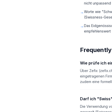
nicht unpassend 
→
Worte wie "Schw
(Swissness-Gese
→
Das Eidgenössisc
empfehlenswert 
Frequently
Wie prüfe ich e
Über Zefix (zefix.c
eingetragenen Firm
zudem eine formel
Darf ich "Swis
Die Verwendung von
geregelt (Swissnes