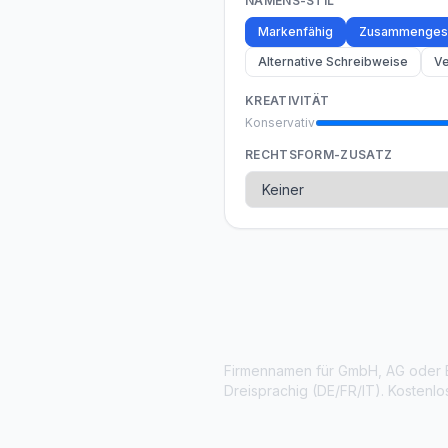
NAMENS-STIL
Markenfähig
Zusammenges
Alternative Schreibweise
Ve
KREATIVITÄT
Konservativ
RECHTSFORM-ZUSATZ
Firmennamen für GmbH, AG oder E
Dreisprachig (DE/FR/IT). Kostenlos