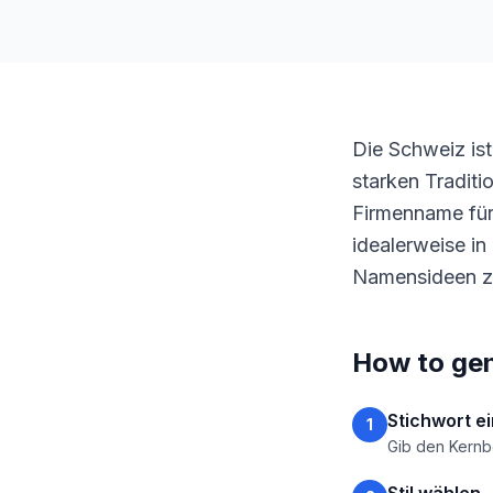
Die Schweiz ist
starken Traditi
Firmenname für 
idealerweise in
Namensideen zu
How to gen
Stichwort e
1
Gib den Kernbe