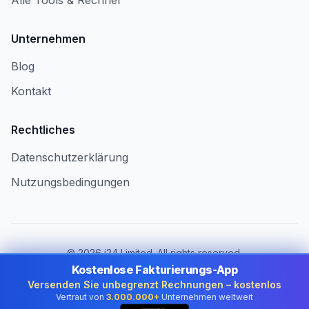
Alle Tools & Rechner
Unternehmen
Blog
Kontakt
Rechtliches
Datenschutzerklärung
Nutzungsbedingungen
©
2026
i24 Limited. All rights reserved.
Für Unternehmen in Switzerland
Kostenlose Fakturierungs-App
Versenden Sie unbegrenzt Rechnungen – kostenlos
Land wechseln:
Switzerland
Vertraut von
3.000.000+
Unternehmen weltweit