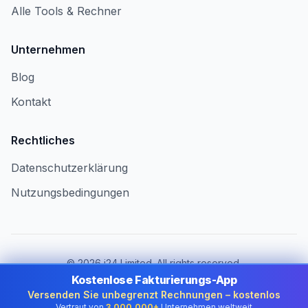
Alle Tools & Rechner
Unternehmen
Blog
Kontakt
Rechtliches
Datenschutzerklärung
Nutzungsbedingungen
©
2026
i24 Limited. All rights reserved.
Für Unternehmen in Switzerland
Kostenlose Fakturierungs-App
Versenden Sie unbegrenzt Rechnungen – kostenlos
Land wechseln:
Switzerland
Vertraut von
3.000.000+
Unternehmen weltweit