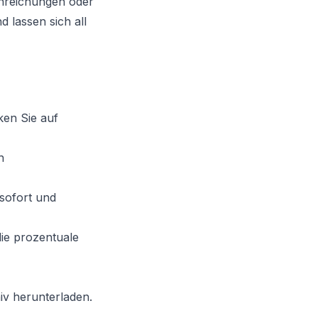
inreichungen oder
 lassen sich all
ken Sie auf
h
 sofort und
die prozentuale
iv herunterladen.