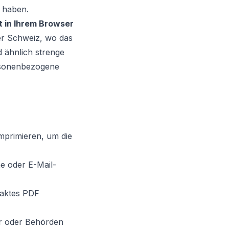
e haben.
t in Ihrem Browser
der Schweiz, wo das
d ähnlich strenge
ersonenbezogene
primieren, um die
e oder E-Mail-
paktes PDF
r oder Behörden