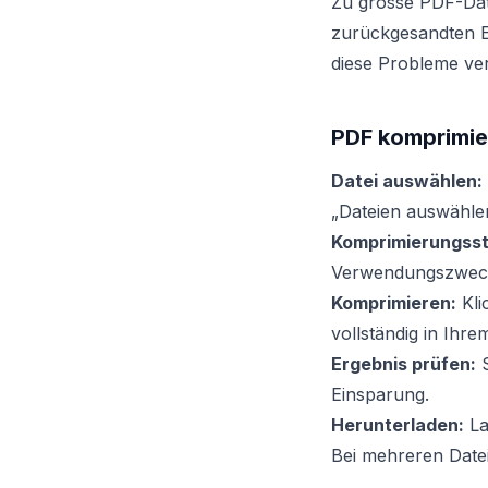
Zu grosse PDF-Dat
zurückgesandten E-
diese Probleme ve
PDF komprimier
Datei auswählen:
„Dateien auswähle
Komprimierungsst
Verwendungszwec
Komprimieren:
Kli
vollständig in Ihr
Ergebnis prüfen:
S
Einsparung.
Herunterladen:
La
Bei mehreren Datei