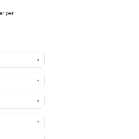
er per
▾
▾
▾
▾