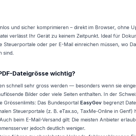
nlos und sicher komprimieren – direkt im Browser, ohne 
tei verlässt Ihr Gerät zu keinem Zeitpunkt. Ideal für Doku
 Steuerportale oder per E-Mail einreichen müssen, wo Dat
 sind.
 PDF-Dateigrösse wichtig?
n schnell sehr gross werden — besonders wenn sie einge
lösende Bilder oder viele Seiten enthalten. In der Schwe
te Grössenlimits: Das Bundesportal
EasyGov
begrenzt Date
alen Steuerportale (z. B. eTax.so, TaxMe-Online in Genf)
uch beim E-Mail-Versand gilt: Die meisten Anbieter erlau
hmensserver jedoch deutlich weniger.