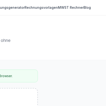
ungsgenerator
Rechnungsvorlagen
MWST Rechner
Blog
, ohne
 Browser.