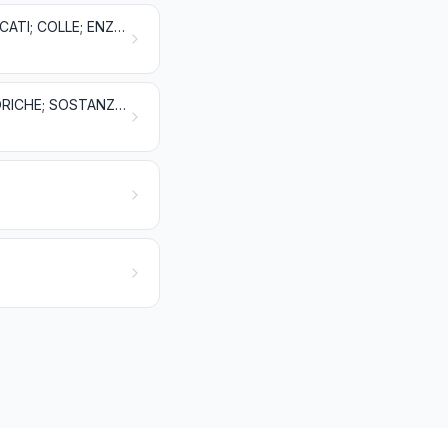
SOSTANZE ALBUMINOIDI; PRODOTTI A BASE DI AMIDI O DI FECOLE MODIFICATI; COLLE; ENZIMI
POLVERI ED ESPLOSIVI; ARTICOLI PIROTECNICI; FIAMMIFERI; LEGHE PIROFORICHE; SOSTANZE INFIAMMABILI