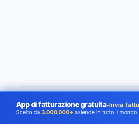
©
2026
i24 Limited. All rights reserved.
•
Al servizio delle a
App di fatturazione gratuita
Invia fattu
•
Scelto da
3.000.000+
aziende in tutto il mondo