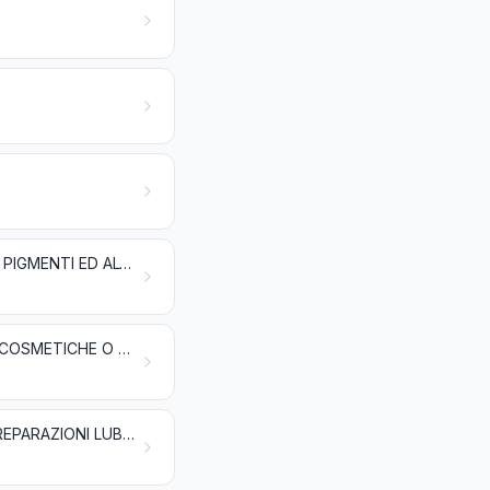
ESTRATTI PER CONCIA O PER TINTA; TANNINI E LORO DERIVATI; TINTURE, PIGMENTI ED ALTRE SOSTANZE COLORANTI; PITTURE E VERNICI; STUCCO E ALTRI MASTICI; INCHIOSTRI
OLI ESSENZIALI E RESINOIDI; PRODOTTI PER PROFUMERIA, PREPARAZIONI COSMETICHE O PER TOELETTA
SAPONI, AGENTI ORGANICI DI SUPERFICIE, PREPARAZIONI PER BUCATO, PREPARAZIONI LUBRIFICANTI, CERE ARTIFICIALI, CERE PREPARATE, PREPARAZIONI PER PULIRE E LUCIDARE, CANDELE E PRODOTTI SIMILI, PASTE PER MODELLARE, «CERE PER L'ODONTOIATRIA» E PREPARAZIONI PER L'ODONTOIATRIA A BASE DI GESSO