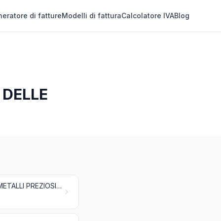
eratore di fatture
Modelli di fattura
Calcolatore IVA
Blog
 DELLE
PRODOTTI CHIMICI INORGANICI; COMPOSTI INORGANICI OD ORGANICI DI METALLI PREZIOSI, DI ELEMENTI RADIOATTIVI, DI METALLI DELLE TERRE RARE O DI ISOTOPI