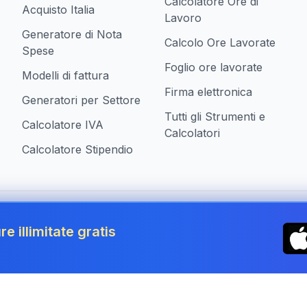
Calcolatore Ore di
Acquisto Italia
Lavoro
Generatore di Nota
Calcolo Ore Lavorate
Spese
Foglio ore lavorate
Modelli di fattura
Firma elettronica
Generatori per Settore
Tutti gli Strumenti e
Calcolatore IVA
Calcolatori
Calcolatore Stipendio
ziende in Italy
re illimitate gratis