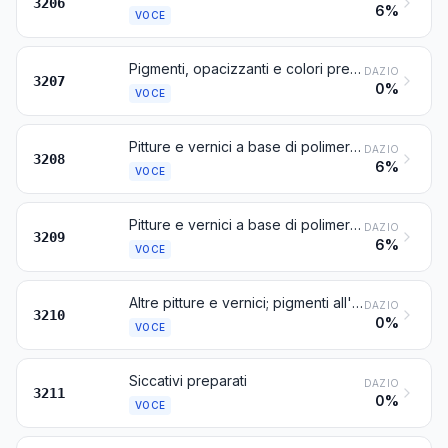
3206
6%
VOCE
Pigmenti, opacizzanti e colori preparati, preparazioni vetrificabili, ingobbi, lustri liquidi e preparazioni simili, dei tipi utilizzati per la ceramica, la smalteria e la vetreria; fritte di vetro e altri vetri, in forma di polvere, di granuli, di lamelle o di fiocchi
DAZIO
3207
0%
VOCE
Pitture e vernici a base di polimeri sintetici o di polimeri naturali modificati, dispersi o disciolti in un mezzo non acquoso; soluzioni previste nella nota 4 di questo capitolo
DAZIO
3208
6%
VOCE
Pitture e vernici a base di polimeri sintetici o di polimeri naturali modificati, dispersi o disciolti in un mezzo acquoso
DAZIO
3209
6%
VOCE
Altre pitture e vernici; pigmenti all'acqua preparati dei tipi utilizzati per la rifinitura del cuoio
DAZIO
3210
0%
VOCE
Siccativi preparati
DAZIO
3211
0%
VOCE