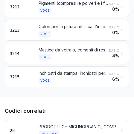
Pigmenti (compresi le polveri e i fiocchi metallici) dispersi in mezzi non acquosi, sotto forma di liquido o di pasta, dei tipi utilizzati per le preparazioni di pitture; fogli per l'impressione a caldo (carta pastello); tinture ed altre sostanze coloranti presentate in forme o imballaggi per la vendita al minuto
DAZIO
3212
0%
VOCE
Colori per la pittura artistica, l'insegnamento, la pittura di insegne, per modificare le gradazioni di tinta o per il divertimento, e colori simili, in pastiglie, tubetti, barattoli, flaconi, scodellini o confezioni simili
DAZIO
3213
0%
VOCE
Mastice da vetraio, cementi di resina ed altri mastici; stucchi utilizzati nella pittura, stucchi (intonaci) non refrattari dei tipi utilizzati nella muratura
DAZIO
3214
4%
VOCE
Inchiostri da stampa, inchiostri per scrivere o da disegno ed altri inchiostri, anche concentrati o in forme solide
DAZIO
3215
6%
VOCE
Codici correlati
PRODOTTI CHIMICI INORGANICI; COMPOSTI INORGANICI OD ORGANICI DI METALLI PREZIOSI, DI ELEMENTI RADIOATTIVI, DI METALLI DELLE TERRE RARE O DI ISOTOPI
28