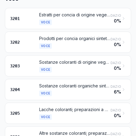
Estratti per concia di origine vegetale; tannini e loro sali, eteri, esteri e altri derivati
DAZIO
3201
0%
VOCE
Prodotti per concia organici sintetici; prodotti per concia inorganici; preparazioni per concia, anche contenenti prodotti per concia naturali; preparazioni enzimatiche per preconcia
DAZIO
3202
0%
VOCE
Sostanze coloranti di origine vegetale o animale (compresi gli estratti per tinta, ma esclusi i neri di origine animale), anche di costituzione chimica definita; preparazioni a base di sostanze coloranti di origine vegetale o animale, previste nella nota 3 di questo capitolo
DAZIO
3203
0%
VOCE
Sostanze coloranti organiche sintetiche, anche di costituzione chimica definita; preparazioni a base di sostanze coloranti organiche sintetiche previste nella nota 3 di questo capitolo; prodotti organici sintetici dei tipi utilizzati come « agenti fluorescenti di avvivaggio » o come « sostanze luminescenti », anche di costituzione chimica definita
DAZIO
3204
6%
VOCE
Lacche coloranti; preparazioni a base di lacche coloranti, previste nella nota 3 di questo capitolo
DAZIO
3205
0%
VOCE
Altre sostanze coloranti; preparazioni previste nella nota 3 di questo capitolo, diverse da quelle delle voci 3203, 3204 o 3205; prodotti inorganici dei tipi utilizzati come « sostanze luminescenti », anche di costituzione chimica definita
DAZIO