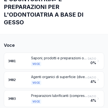
PREPARAZIONI PER
L'ODONTOIATRIA A BASE DI
GESSO
Voce
Saponi; prodotti e preparazioni organici tensioattivi da usare come sapone, in barre, pani, pezzi o soggetti ottenuti a stampo, anche contenenti sapone; prodotti e preparazioni organici tensioattivi per la pulizia della pelle, sotto forma liquida o di crema, condizionati per la vendita al minuto, anche contenenti sapone; carta, ovatte, feltri e stoffe non tessute, impregnati, spalmati, o ricoperti di sapone o di detergenti
DAZIO
3401
0%
VOCE
Agenti organici di superficie (diversi dai saponi); preparazioni tensioattive, preparazioni per liscivie (comprese le preparazioni ausiliarie per lavare) e preparazioni per pulire, anche contenenti sapone, diverse da quelle della voce 3401
DAZIO
3402
4%
VOCE
Preparazioni lubrificanti (compresi gli oli da taglio, le preparazioni per eliminare il grippaggio dei dadi, le preparazioni antiruggine o anticorrosione e le preparazioni per la sformatura, a base di lubrificanti) e preparazioni dei tipi utilizzati per l'ensimaggio delle materie tessili, per oliare o ingrassare il cuoio, le pelli o altre materie, escluse quelle contenenti come costituenti di base 70 % o più, in peso, di oli di petrolio o di minerali bituminosi
DAZIO
3403
4%
VOCE