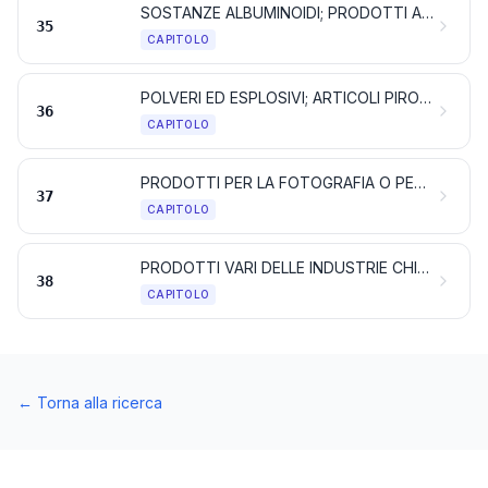
SOSTANZE ALBUMINOIDI; PRODOTTI A BASE DI AMIDI O DI FECOLE MODIFICATI; COLLE; ENZIMI
35
CAPITOLO
POLVERI ED ESPLOSIVI; ARTICOLI PIROTECNICI; FIAMMIFERI; LEGHE PIROFORICHE; SOSTANZE INFIAMMABILI
36
CAPITOLO
PRODOTTI PER LA FOTOGRAFIA O PER LA CINEMATOGRAFIA
37
CAPITOLO
PRODOTTI VARI DELLE INDUSTRIE CHIMICHE
38
CAPITOLO
←
Torna alla ricerca