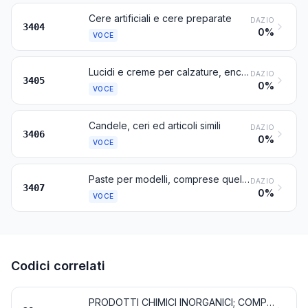
Cere artificiali e cere preparate
DAZIO
3404
0%
VOCE
Lucidi e creme per calzature, encaustici, lucidi per carrozzerie, per vetro o metalli, paste e polveri per pulire e lucidare e preparazioni simili (anche sotto forma di carta, ovatte, feltri, stoffe non tessute, materia plastica o gomma alveolari, impregnati, spalmati o ricoperti di tali preparazioni), escluse le cere della voce 3404
DAZIO
3405
0%
VOCE
Candele, ceri ed articoli simili
DAZIO
3406
0%
VOCE
Paste per modelli, comprese quelle presentate per il trastullo dei bambini; composizioni dette « cere per l'odontoiatria » presentate in assortimenti, in imballaggi per la vendita al minuto o in placchette, ferri di cavallo, bastoncini o in forme simili; altre composizioni per l'odontoiatria, a base di gesso
DAZIO
3407
0%
VOCE
Codici correlati
PRODOTTI CHIMICI INORGANICI; COMPOSTI INORGANICI OD ORGANICI DI METALLI PREZIOSI, DI ELEMENTI RADIOATTIVI, DI METALLI DELLE TERRE RARE O DI ISOTOPI