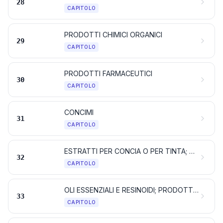
28
CAPITOLO
PRODOTTI CHIMICI ORGANICI
29
CAPITOLO
PRODOTTI FARMACEUTICI
30
CAPITOLO
CONCIMI
31
CAPITOLO
ESTRATTI PER CONCIA O PER TINTA; TANNINI E LORO DERIVATI; TINTURE, PIGMENTI ED ALTRE SOSTANZE COLORANTI; PITTURE E VERNICI; STUCCO E ALTRI MASTICI; INCHIOSTRI
32
CAPITOLO
OLI ESSENZIALI E RESINOIDI; PRODOTTI PER PROFUMERIA, PREPARAZIONI COSMETICHE O PER TOELETTA
33
CAPITOLO