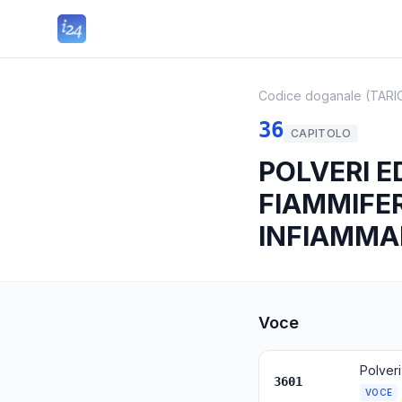
Codice doganale (TARI
36
CAPITOLO
POLVERI E
FIAMMIFER
INFIAMMAB
Voce
Polveri
3601
VOCE