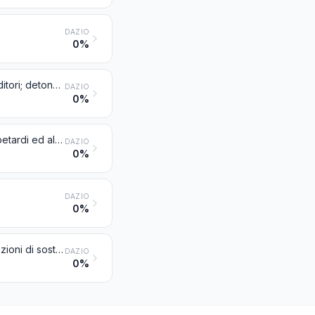
DAZIO
0%
Micce di sicurezza; cordoni detonanti; inneschi e capsule fulminanti; accenditori; detonatori elettrici
DAZIO
0%
Articoli per fuochi d'artificio, razzi di segnalazione o grandinifughi e simili, petardi ed altri articoli pirotecnici
DAZIO
0%
DAZIO
0%
Ferro-cerio ed altre leghe piroforiche di qualsiasi forma; prodotti e preparazioni di sostanze infiammabili citati nella nota 2 di questo capitolo
DAZIO
0%