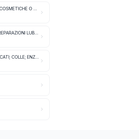
OLI ESSENZIALI E RESINOIDI; PRODOTTI PER PROFUMERIA, PREPARAZIONI COSMETICHE O PER TOELETTA
SAPONI, AGENTI ORGANICI DI SUPERFICIE, PREPARAZIONI PER BUCATO, PREPARAZIONI LUBRIFICANTI, CERE ARTIFICIALI, CERE PREPARATE, PREPARAZIONI PER PULIRE E LUCIDARE, CANDELE E PRODOTTI SIMILI, PASTE PER MODELLARE, «CERE PER L'ODONTOIATRIA» E PREPARAZIONI PER L'ODONTOIATRIA A BASE DI GESSO
SOSTANZE ALBUMINOIDI; PRODOTTI A BASE DI AMIDI O DI FECOLE MODIFICATI; COLLE; ENZIMI