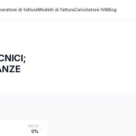
eratore di fatture
Modelli di fattura
Calcolatore IVA
Blog
CNICI;
ANZE
DAZIO
0%