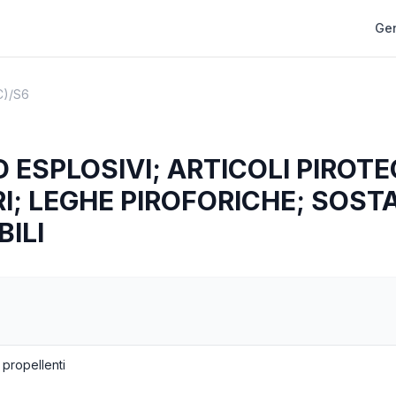
Gen
C)
/
S6
D ESPLOSIVI; ARTICOLI PIROTE
I; LEGHE PIROFORICHE; SOST
ILI
 propellenti