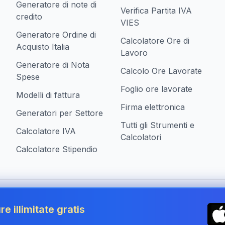
Generatore di note di
Verifica Partita IVA
credito
VIES
Generatore Ordine di
Calcolatore Ore di
Acquisto Italia
Lavoro
Generatore di Nota
Calcolo Ore Lavorate
Spese
Foglio ore lavorate
Modelli di fattura
Firma elettronica
Generatori per Settore
Tutti gli Strumenti e
Calcolatore IVA
Calcolatori
Calcolatore Stipendio
ziende in Italy
re illimitate gratis