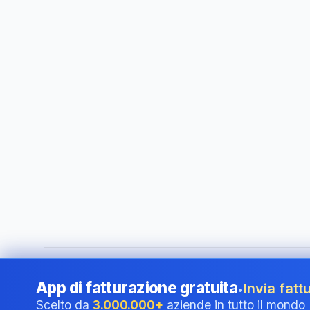
©
2026
i24 Limited. All rights reserved.
•
Al servizio delle a
App di fatturazione gratuita
Invia fattu
•
Scelto da
3.000.000+
aziende in tutto il mondo