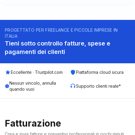
PROGETTATO PER FREELANCE E PICCOLE IMPRESE IN
ITALIA
Tieni sotto controllo fatture, spese e
pagamenti dei clienti
Eccellente · Trustpilot.com
Piattaforma cloud sicura
Nessun vincolo, annulla
Supporto clienti reale*
quando vuoi
Fatturazione
Crea e invia fatture e preventivi professionali in pochi minuti.