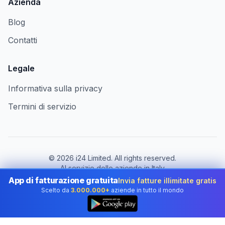
Azienda
Blog
Contatti
Legale
Informativa sulla privacy
Termini di servizio
©
2026
i24 Limited. All rights reserved.
Al servizio delle aziende in Italy
App di fatturazione gratuita
Invia fatture illimitate gratis
Cambia paese:
Italy
Scelto da
3.000.000+
aziende in tutto il mondo
👆