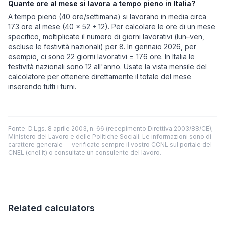
Quante ore al mese si lavora a tempo pieno in Italia?
A tempo pieno (40 ore/settimana) si lavorano in media circa
173 ore al mese (40 × 52 ÷ 12). Per calcolare le ore di un mese
specifico, moltiplicate il numero di giorni lavorativi (lun–ven,
escluse le festività nazionali) per 8. In gennaio 2026, per
esempio, ci sono 22 giorni lavorativi = 176 ore. In Italia le
festività nazionali sono 12 all'anno. Usate la vista mensile del
calcolatore per ottenere direttamente il totale del mese
inserendo tutti i turni.
Fonte: D.Lgs. 8 aprile 2003, n. 66 (recepimento Direttiva 2003/88/CE);
Ministero del Lavoro e delle Politiche Sociali. Le informazioni sono di
carattere generale — verificate sempre il vostro CCNL sul portale del
CNEL (cnel.it) o consultate un consulente del lavoro.
Related calculators