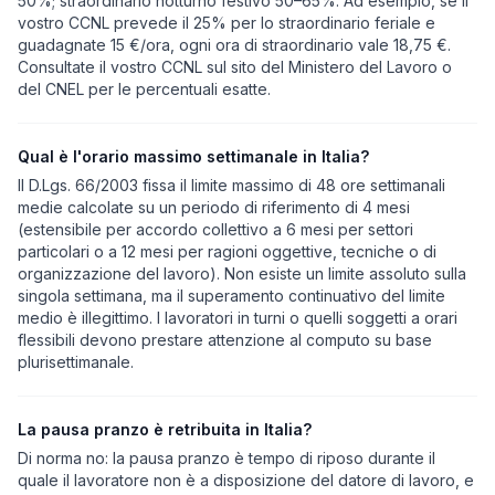
50%; straordinario notturno festivo 50–65%. Ad esempio, se il
vostro CCNL prevede il 25% per lo straordinario feriale e
guadagnate 15 €/ora, ogni ora di straordinario vale 18,75 €.
Consultate il vostro CCNL sul sito del Ministero del Lavoro o
del CNEL per le percentuali esatte.
Qual è l'orario massimo settimanale in Italia?
Il D.Lgs. 66/2003 fissa il limite massimo di 48 ore settimanali
medie calcolate su un periodo di riferimento di 4 mesi
(estensibile per accordo collettivo a 6 mesi per settori
particolari o a 12 mesi per ragioni oggettive, tecniche o di
organizzazione del lavoro). Non esiste un limite assoluto sulla
singola settimana, ma il superamento continuativo del limite
medio è illegittimo. I lavoratori in turni o quelli soggetti a orari
flessibili devono prestare attenzione al computo su base
plurisettimanale.
La pausa pranzo è retribuita in Italia?
Di norma no: la pausa pranzo è tempo di riposo durante il
quale il lavoratore non è a disposizione del datore di lavoro, e